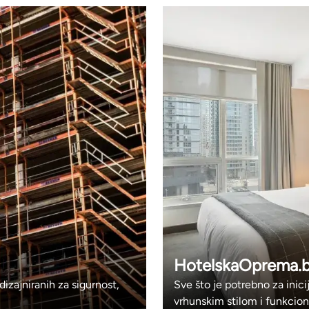
HotelskaOprema.
dizajniranih za sigurnost,
Sve što je potrebno za inic
vrhunskim stilom i funkcio