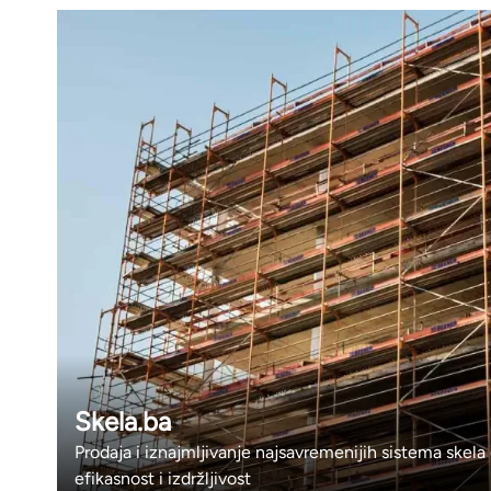
Skela.ba
Prodaja i iznajmljivanje najsavremenijih sistema skela 
efikasnost i izdržljivost