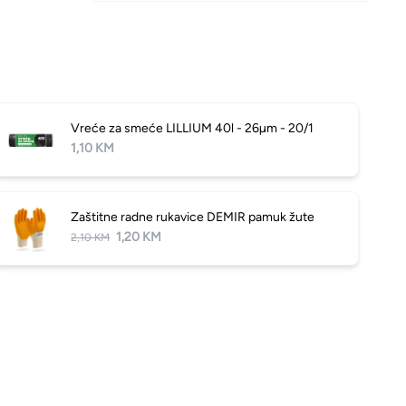
Vreće za smeće LILLIUM 40l - 26µm - 20/1
1,10 KM
Zaštitne radne rukavice DEMIR pamuk žute
1,20 KM
2,10 KM