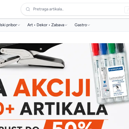
Pretraga artikala..
/
ski pribor
Art • Dekor • Zabava
Gastro
e, ruksaci i pernice
Poklon & dekor
Aparati za kafu
ske i papirna konfekcija
Dekorativne boje
Kapsule za kafu
vski pribor i oprema
Likovni pribor
Aparati za vodu
aći program
Materijali za modeliranje
Voda
ce i likovni pribor
Edukacija & zabava
Slamke
bor za geometriju
kli za prezentaciju
timedija
li školski pribor