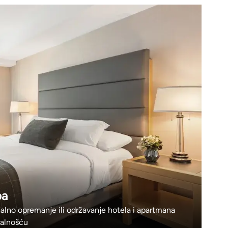
ba
ijalno opremanje ili održavanje hotela i apartmana
nalnošću