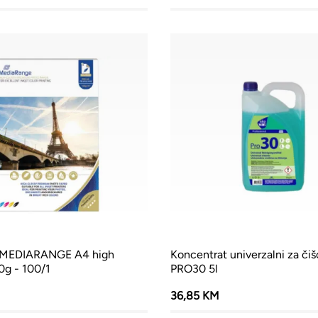
r MEDIARANGE A4 high
Koncentrat univerzalni za či
60g - 100/1
PRO30 5l
36,85 KM