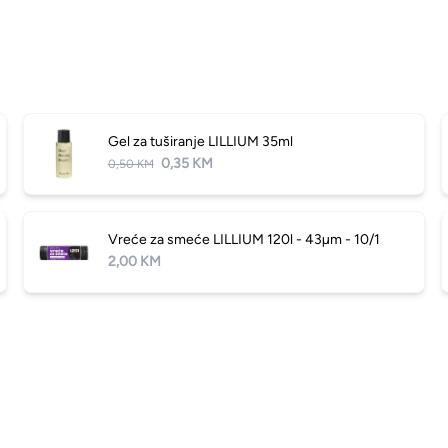
Gel za tuširanje LILLIUM 35ml
0,35 KM
0,50 KM
Vreće za smeće LILLIUM 120l - 43µm - 10/1
2,00 KM