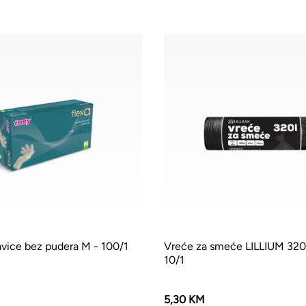
avice bez pudera M - 100/1
Vreće za smeće LILLIUM 320
10/1
5,30 KM