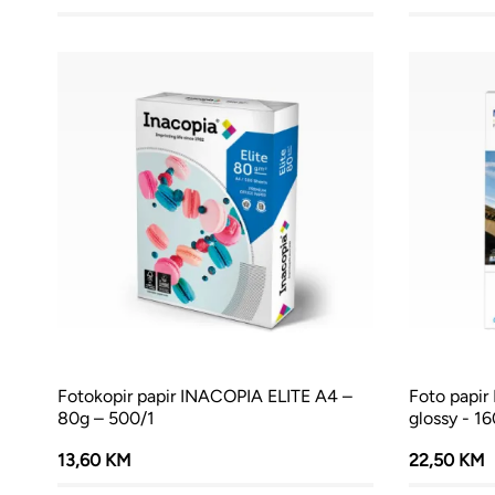
Fotokopir papir INACOPIA ELITE A4 –
Foto papi
80g – 500/1
glossy - 1
13,60 KM
22,50 KM