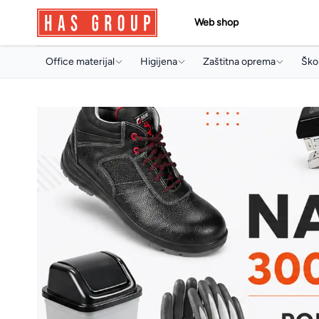
Web shop
Office materijal
Higijena
Zaštitna oprema
Škol
Papir i papirna konfekcija
Držači i dozeri
Jednokratni program
Torb
Toneri i ketridži
Papirna konfekcija
Radne rukavice
Sve
Arhivski pribor i oprema
Sapuni
Radna obuća
Arhi
Pisaći program
Osvježivači prostora
Pis
Uredski pribor
Koncentrati za čišćenje
Boji
Artikli za prezentaciju
Sredstva za profesionalnu
Pri
mašinsku upotrebu
Uredski aparati i prateća oprema
Arti
Sredstva za čišćenje
Multimedija
Mul
Deterdženti
Poslovna galanterija
Osta