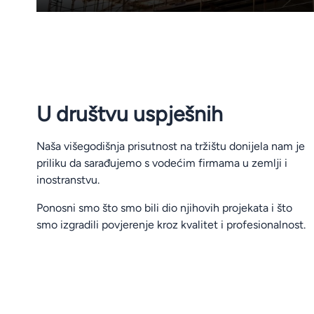
U društvu uspješnih
Naša višegodišnja prisutnost na tržištu donijela nam je
priliku da sarađujemo s vodećim firmama u zemlji i
inostranstvu.
Ponosni smo što smo bili dio njihovih projekata i što
smo izgradili povjerenje kroz kvalitet i profesionalnost.