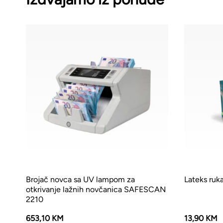
Brojač novca sa UV lampom za
Lateks ruk
otkrivanje lažnih novčanica SAFESCAN
2210
653,10 KM
13,90 KM