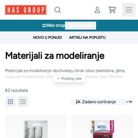
Web shop
Kategorije
NOVO U PONUDI
ARTIKLI NA POPUSTU
Materijali za modeliranje
Materijali za modeliranje obuhvataju širok izbor plastelina, glina,
masa za modeliranje, setova i alata za oblikovanje, kao i linorez
Pročitaj više
ploča i podloga za rezanje. Namijenjeni su kreativnim, školskim i
umjetničkim projektima koji uključuju modeliranje, skulpturu i
82 rezultata
grafičke tehnike.