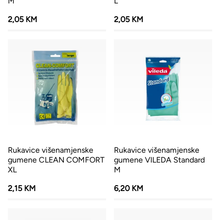
M
L
2,05 KM
2,05 KM
Rukavice višenamjenske
Rukavice višenamjenske
gumene CLEAN COMFORT
gumene VILEDA Standard
XL
M
2,15 KM
6,20 KM