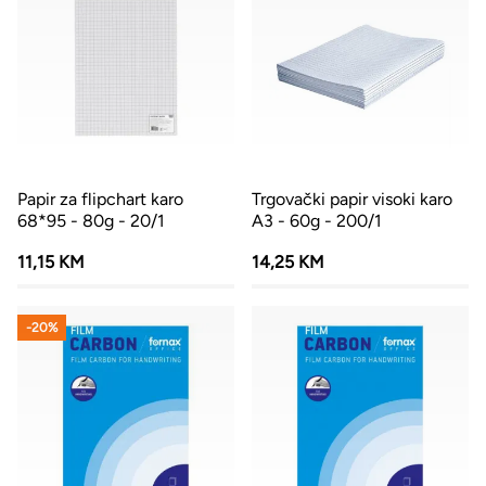
Papir za flipchart karo
Trgovački papir visoki karo
68*95 - 80g - 20/1
A3 - 60g - 200/1
11,15 KM
14,25 KM
-20%