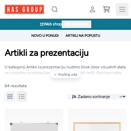
Web shop
Kategorije
NOVO U PONUDI
ARTIKLI NA POPUSTU
Artikli za prezentaciju
U kategoriji Artikli za prezentaciju nudimo širok izbor vizualnih alata
za uspješno predstavljanje ideja — table piši-briši, flipchart table,
Pročitaj više
pluto table, stalci i okviri. Idealno za sastanke, edukacije i timsku
saradnju, ovi proizvodi omogućavaju jasnu komunikaciju i
64 rezultata
profesionalnu prezentaciju sadržaja.