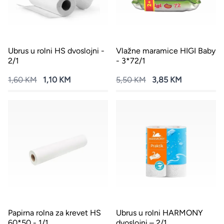
Ubrus u rolni HS dvoslojni -
Vlažne maramice HIGI Baby
2/1
- 3*72/1
1,60 KM
1,10 KM
5,50 KM
3,85 KM
Papirna rolna za krevet HS
Ubrus u rolni HARMONY
60*50 - 1/1
dvoslojni – 2/1