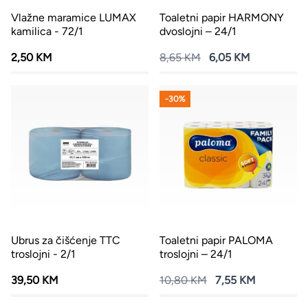
Vlažne maramice LUMAX
Toaletni papir HARMONY
kamilica - 72/1
dvoslojni – 24/1
2,50 KM
8,65 KM
6,05 KM
-30%
Ubrus za čišćenje TTC
Toaletni papir PALOMA
troslojni - 2/1
troslojni – 24/1
39,50 KM
10,80 KM
7,55 KM