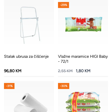
-29%
Stalak ubrusa za čišćenje
Vlažne maramice HIGI Baby
- 72/1
96,80 KM
2,55 KM
1,80 KM
-31%
-30%