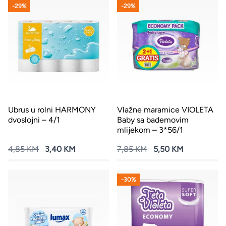
-29%
-29%
Ubrus u rolni HARMONY
Vlažne maramice VIOLETA
dvoslojni – 4/1
Baby sa bademovim
mlijekom – 3*56/1
4,85 KM
3,40 KM
7,85 KM
5,50 KM
-30%