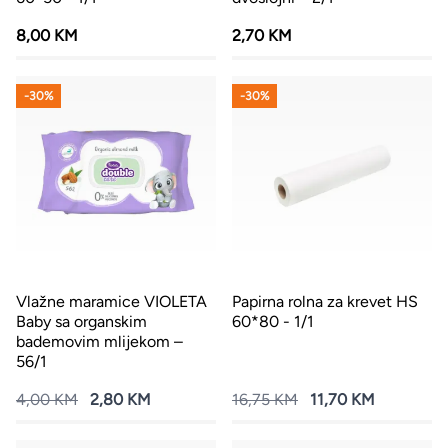
8,00 KM
2,70 KM
-30%
-30%
Vlažne maramice VIOLETA
Papirna rolna za krevet HS
Baby sa organskim
60*80 - 1/1
bademovim mlijekom –
56/1
4,00 KM
2,80 KM
16,75 KM
11,70 KM