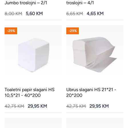
Jumbo troslojni – 2/1
troslojni – 4/1
8,00 KM
5,60 KM
6,65 KM
4,65 KM
-29%
-29%
Toaletni papir slagani HS
Ubrus slagani HS 21*21 -
10,5*21 - 40*200
20*200
42,75 KM
29,95 KM
42,75 KM
29,95 KM