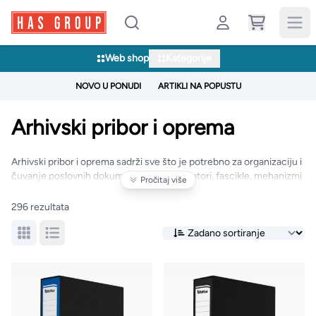
Web shop
Kategorije
NOVO U PONUDI
ARTIKLI NA POPUSTU
Arhivski pribor i oprema
Arhivski pribor i oprema sadrži sve što je potrebno za organizaciju i
čuvanje poslovnih dokumenata — registratori, fascikle, mehanizmi
Pročitaj više
za fascikle, tube i mape za projekte, kao i kutije i sefove za
arhiviranje. Ova podkategorija pomaže vam da ured uvijek ostane
296 rezultata
uredan, dokumenti sigurno složeni, a vaši podaci lako dostupni.