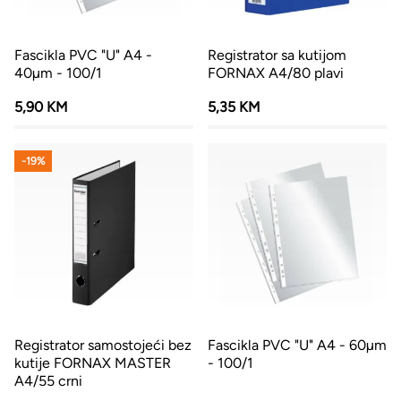
Fascikla PVC "U" A4 -
Registrator sa kutijom
40µm - 100/1
FORNAX A4/80 plavi
5,90 KM
5,35 KM
-19%
Registrator samostojeći bez
Fascikla PVC "U" A4 - 60µm
kutije FORNAX MASTER
- 100/1
A4/55 crni