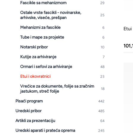
Fascikle sa mehanizmom
29
Kante i vreće za smeće
Ostale vrste fascikli - novinarske,
PVC kutije i korpe za veš
25
arhivske, viseće, prešpan
Mehanizmi za fascikle
Hotelski asortiman
6
Etui
Tube i mape za projekte
6
Sredstva za dezinfekciju
101,
Notarski pribor
10
Profesionalne mašine
Kutije za arhiviranje
7
Ormari i sefovi za arhiviranje
48
Etui i okovratnici
23
Vrećice za dokumente, folije sa zračnim
18
jastukom, streč folije
Pisaći program
442
Uredski pribor
485
Artikli za prezentaciju
64
Uredski aparati i prateća oprema
245