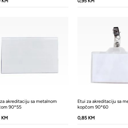
0 KM
0,95 KM
 za akreditaciju sa metalnom
Etui za akreditaciju sa 
čom 90*55
kopčom 90*60
5 KM
0,85 KM