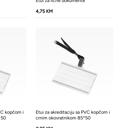
Etui za lične dokumente
4,75 KM
PVC kopčom i
Etui za akreditaciju sa PVC kopčom i
*50
crnim okovratnikom 85*50