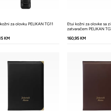
 kožni za olovku PELIKAN TG11
Etui kožni za olovke sa z
zatvaračem PELIKAN T
15 KM
160,95 KM