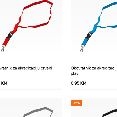
ratnik za akreditaciju crveni
Okovratnik za akreditacij
plavi
5 KM
0,95 KM
-21%