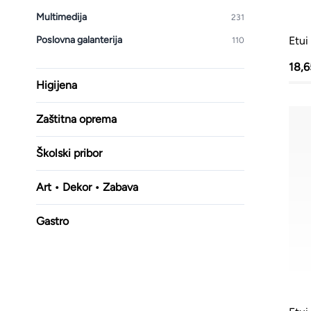
Multimedija
231
Poslovna galanterija
Etui
110
18,
Higijena
Zaštitna oprema
Školski pribor
Art • Dekor • Zabava
Gastro