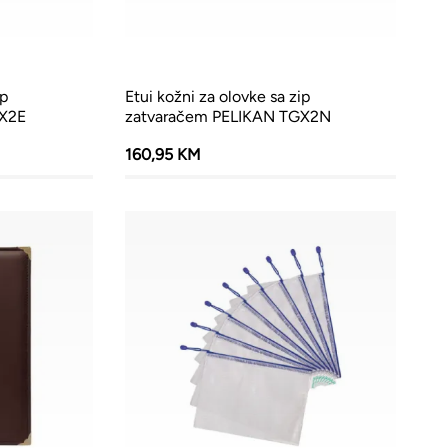
ip
Etui kožni za olovke sa zip
GX2E
zatvaračem PELIKAN TGX2N
160,95 KM