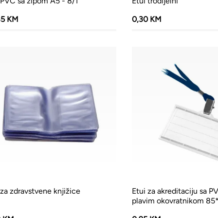
 PVC sa zipom A5 - 8/1
Etui trodijelni
85 KM
0,30 KM
 za zdravstvene knjižice
Etui za akreditaciju sa 
plavim okovratnikom 85