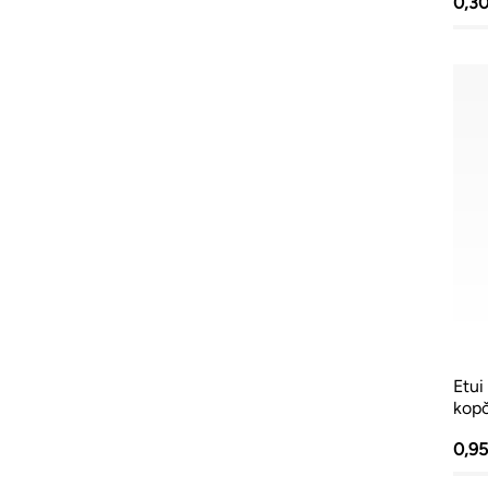
0,3
Etui
kop
0,9