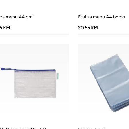
 za menu A4 crni
Etui za menu A4 bordo
65 KM
20,55 KM