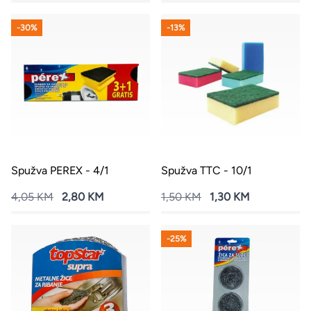
-30%
-13%
Spužva PEREX - 4/1
Spužva TTC - 10/1
4,05 KM
2,80 KM
1,50 KM
1,30 KM
-25%