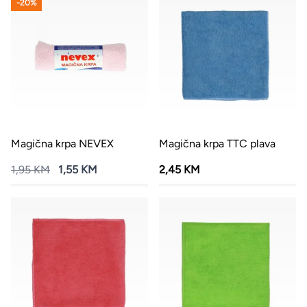
-20%
Magična krpa NEVEX
Magična krpa TTC plava
1,95 KM
1,55 KM
2,45 KM