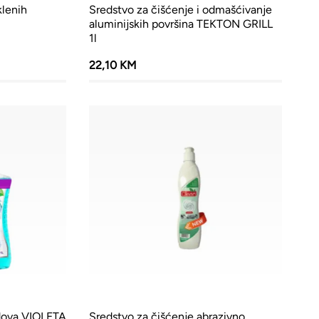
klenih
Sredstvo za čišćenje i odmašćivanje
aluminijskih površina TEKTON GRILL
1l
22,10 KM
odova VIOLETA
Sredstvo za čišćenje abrazivno