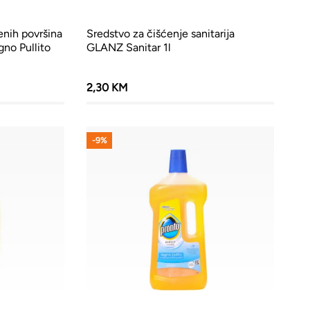
enih površina
Sredstvo za čišćenje sanitarija
no Pullito
GLANZ Sanitar 1l
2,30 KM
-9%