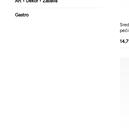
Art • Dekor • Zabava
Gastro
Sred
peć
14,