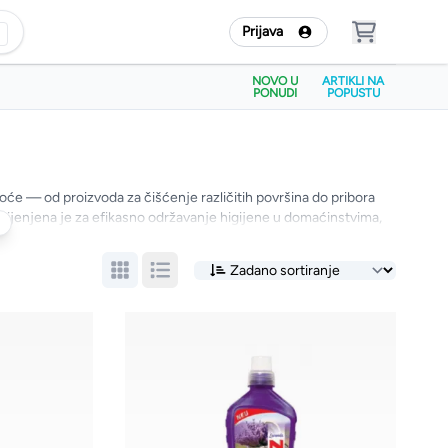
Prijava
NOVO U
ARTIKLI NA
PONUDI
POPUSTU
oće — od proizvoda za čišćenje različitih površina do pribora
 Namijenjena je za efikasno održavanje higijene u domaćinstvima,
na oprema za čišćenje.