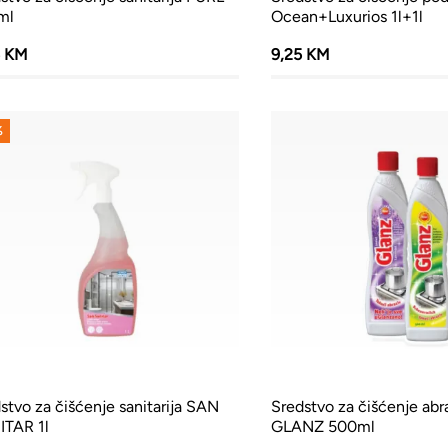
ml
Ocean+Luxurios 1l+1l
5 KM
9,25 KM
%
stvo za čišćenje sanitarija SAN
Sredstvo za čišćenje abr
ITAR 1l
GLANZ 500ml