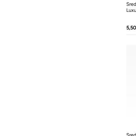
Sred
Luxu
5,5
Sred