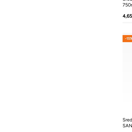
750
4,6
-15
Sred
SAN