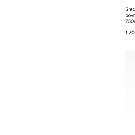
Sred
povr
750
1,7