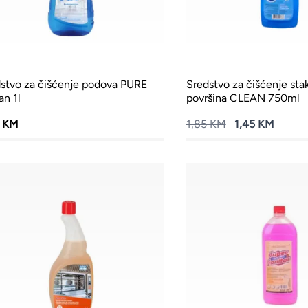
stvo za čišćenje podova PURE
Sredstvo za čišćenje sta
n 1l
površina CLEAN 750ml
5 KM
1,85 KM
1,45 KM