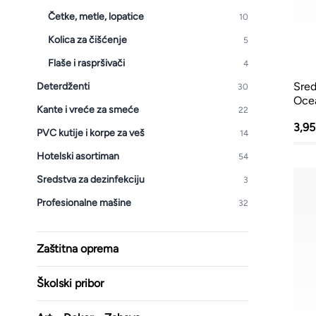
Četke, metle, lopatice
10
Kolica za čišćenje
5
Flaše i raspršivači
4
Sred
Deterdženti
30
Ocea
Kante i vreće za smeće
22
3,9
PVC kutije i korpe za veš
14
Hotelski asortiman
54
Sredstva za dezinfekciju
3
Profesionalne mašine
32
Zaštitna oprema
Školski pribor