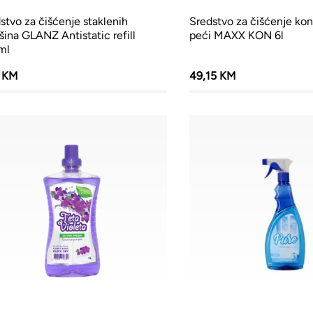
stvo za čišćenje staklenih
Sredstvo za čišćenje ko
šina GLANZ Antistatic refill
peći MAXX KON 6l
ml
0 KM
49,15 KM