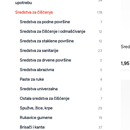
34
upotrebu
Kante i vreće za smeće
Sredstva za čišćenje
178
PVC kutije i korpe za veš
Sredstva za podne površine
7
Hotelski asortiman
Sredstva za čišćenje i odmašćivanje
12
Sredstva za dezinfekciju
Sredstva za staklene površine
12
Sred
Profesionalne mašine
Sredstva za sanitarije
23
Sredstva za drvene površine
2
1,9
Sredstva abrazivna
5
Paste za ruke
4
Sredstva univerzalna
2
Ostala sredstva za čišćenje
7
Spužve, žice, krpe
29
Rukavice gumene
19
Brisači i kante
37