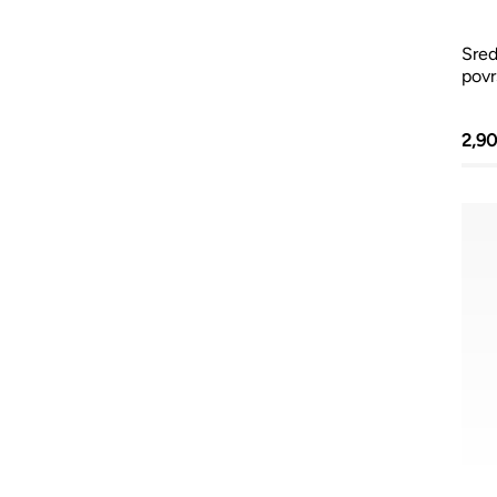
Sred
povr
2,9