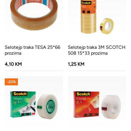
Selotejp traka TESA 25*66
Selotejp traka 3M SCOTCH
prozirna
508 15*33 prozirna
4,10 KM
1,25 KM
-20%