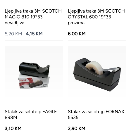
Ljepljiva traka 3M SCOTCH
Ljepljiva traka 3M SCOTCH
MAGIC 810 19*33
CRYSTAL 600 19*33
nevidljiva
prozirna
5,20 KM
4,15 KM
6,00 KM
Stalak za selotejp EAGLE
Stalak za selotejp FORNAX
898M
5535
3,10 KM
3,90 KM