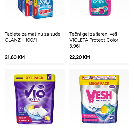
Tablete za mašinu za suđe
Tečni gel za šareni veš
GLANZ - 100/1
VIOLETA Protect Color
3,96l
21,60 KM
22,20 KM