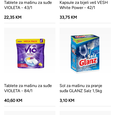
Tablete za mašinu za suđe
Kapsule za bijeli veš VESH
VIOLETA - 43/1
White Power - 42/1
22,35 KM
33,75 KM
Tablete za mašinu za suđe
Sol za mašinu za pranje
VIOLETA - 84/1
suđa GLANZ Salz 1,5kg
40,60 KM
3,10 KM