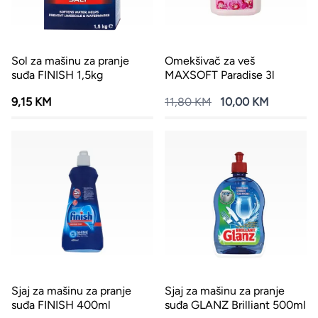
Sol za mašinu za pranje
Omekšivač za veš
suđa FINISH 1,5kg
MAXSOFT Paradise 3l
9,15 KM
11,80 KM
10,00 KM
Sjaj za mašinu za pranje
Sjaj za mašinu za pranje
suđa FINISH 400ml
suđa GLANZ Brilliant 500ml