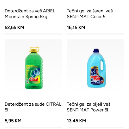
Deterdžent za veš ARIEL
Tečni gel za šareni veš
Mountain Spring 6kg
SENTIMAT Color 5l
52,65 KM
16,15 KM
Deterdžent za suđe CITRAL
Tečni gel za bijeli veš
5l
SENTIMAT Power 5l
5,95 KM
13,45 KM