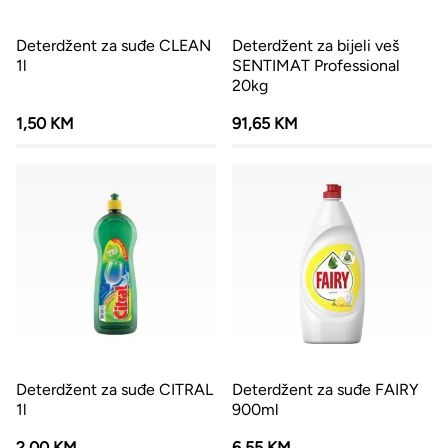
Deterdžent za suđe CLEAN
Deterdžent za bijeli veš
1l
SENTIMAT Professional
20kg
1,50 KM
91,65 KM
Deterdžent za suđe CITRAL
Deterdžent za suđe FAIRY
1l
900ml
2,00 KM
6,55 KM