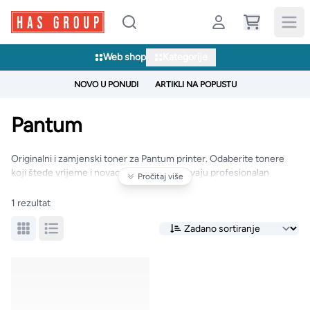
Web shop
Kategorije
NOVO U PONUDI
ARTIKLI NA POPUSTU
Pantum
Originalni i zamjenski toner za Pantum printer. Odaberite tonere
koji štede vrijeme i novac, a pritom zadržavaju profesionalan
Pročitaj više
kvalitet ispisa.
1 rezultat