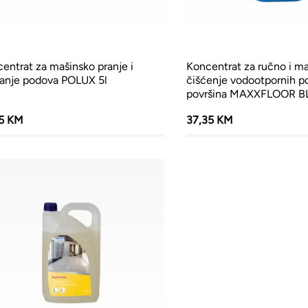
entrat za mašinsko pranje i
Koncentrat za ručno i m
ranje podova POLUX 5l
čišćenje vodootpornih p
površina MAXXFLOOR BL
35 KM
37,35 KM