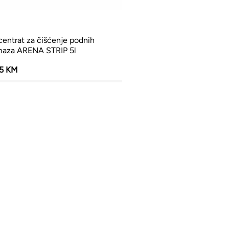
entrat za čišćenje podnih
maza ARENA STRIP 5l
45 KM