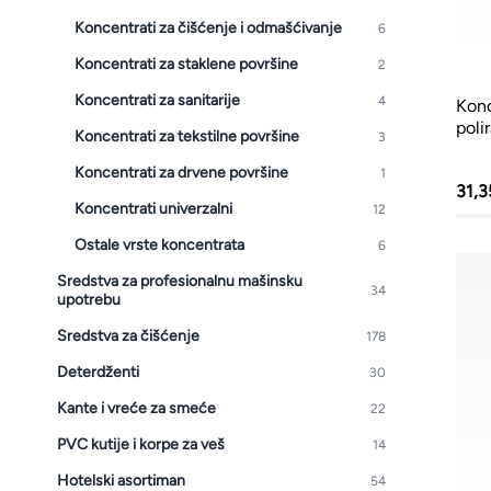
Kante i vreće za smeće
Koncentrati za čišćenje i odmašćivanje
6
PVC kutije i korpe za veš
Koncentrati za staklene površine
2
Koncentrati za sanitarije
Hotelski asortiman
4
Konc
poli
Koncentrati za tekstilne površine
3
Sredstva za dezinfekciju
Koncentrati za drvene površine
1
Profesionalne mašine
31,
Koncentrati univerzalni
12
Ostale vrste koncentrata
6
Sredstva za profesionalnu mašinsku
34
upotrebu
Sredstva za čišćenje
178
Deterdženti
30
Kante i vreće za smeće
22
PVC kutije i korpe za veš
14
Hotelski asortiman
54