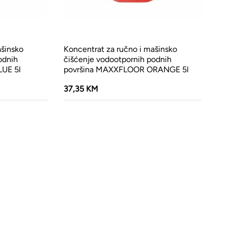
ašinsko
Koncentrat za ručno i mašinsko
odnih
čišćenje vodootpornih podnih
UE 5l
površina MAXXFLOOR ORANGE 5l
37,35 KM