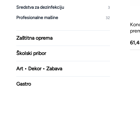
Sredstva za dezinfekciju
3
Profesionalne mašine
32
Konc
pre
Zaštitna oprema
61,
Školski pribor
Art • Dekor • Zabava
Gastro