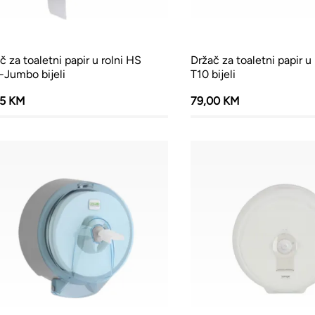
č za toaletni papir u rolni HS
Držač za toaletni papir u
-Jumbo bijeli
T10 bijeli
35 KM
79,00 KM