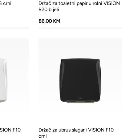
S crni
Držač za toaletni papir u rolni VISION
R20 bijeli
86,00 KM
VISION F10
Držač za ubrus slagani VISION F10
crni