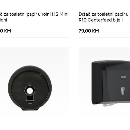
č za toaletni papir u rolni HS Mini
Držač za toaletni papir u
idni
R10 Centerfeed bijeli
60 KM
79,00 KM