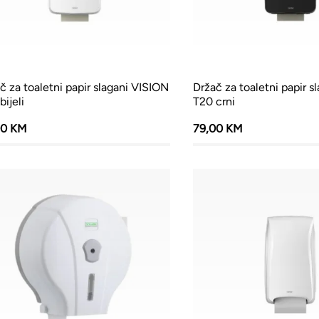
č za toaletni papir slagani VISION
Držač za toaletni papir s
bijeli
T20 crni
00 KM
79,00 KM