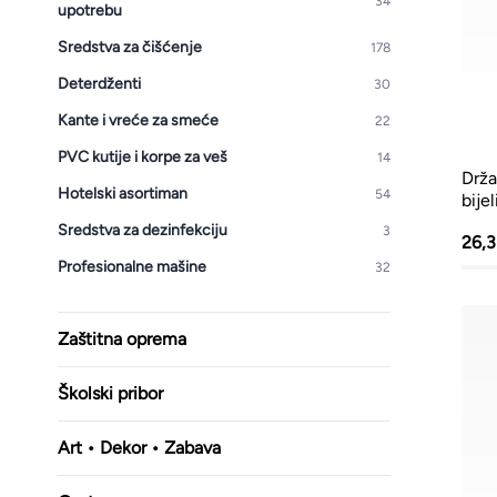
34
upotrebu
Kante i vreće za smeće
Sredstva za čišćenje
178
PVC kutije i korpe za veš
Deterdženti
30
Hotelski asortiman
Kante i vreće za smeće
22
Sredstva za dezinfekciju
PVC kutije i korpe za veš
14
Drža
Profesionalne mašine
Hotelski asortiman
54
bijel
Sredstva za dezinfekciju
3
26,
Profesionalne mašine
32
Zaštitna oprema
Školski pribor
Art • Dekor • Zabava