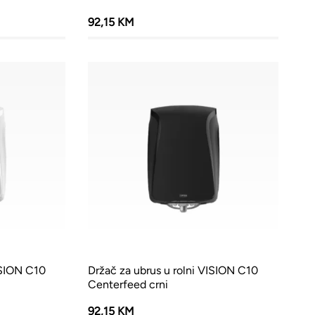
92,15 KM
ISION C10
Držač za ubrus u rolni VISION C10
Centerfeed crni
92,15 KM