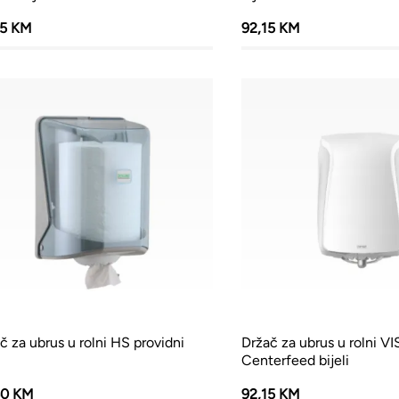
05 KM
92,15 KM
č za ubrus u rolni HS providni
Držač za ubrus u rolni V
Centerfeed bijeli
60 KM
92,15 KM