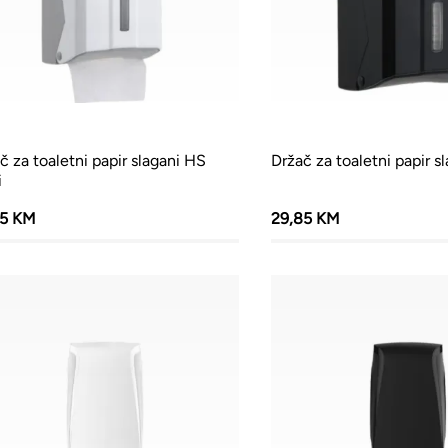
č za toaletni papir slagani HS
Držač za toaletni papir s
i
35 KM
29,85 KM