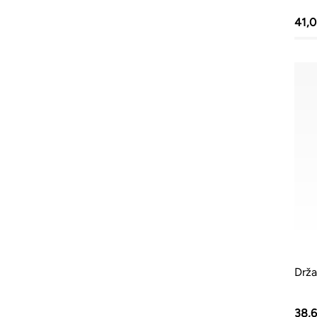
41,
Drža
38,