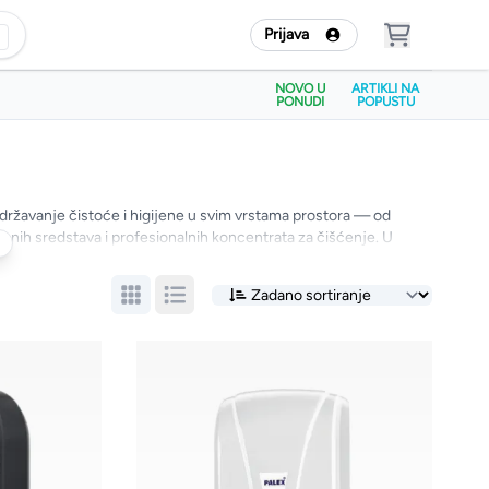
Prijava
NOVO U
ARTIKLI NA
PONUDI
POPUSTU
državanje čistoće i higijene u svim vrstama prostora — od
ionih sredstava i profesionalnih koncentrata za čišćenje. U
jenski proizvodi te profesionalne mašine koje omogućavaju
ugostiteljstvu i drugim poslovnim okruženjima.