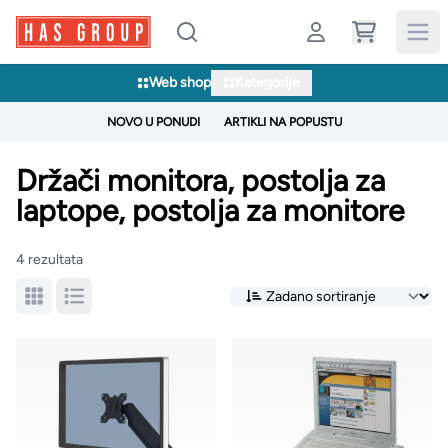
Web shop
Kategorije
NOVO U PONUDI
ARTIKLI NA POPUSTU
Držači monitora, postolja za
laptope, postolja za monitore
4 rezultata