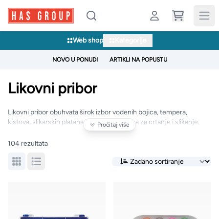
Web shop
Kategorije
NOVO U PONUDI
ARTIKLI NA POPUSTU
Likovni pribor
Likovni pribor obuhvata širok izbor vodenih bojica, tempera,
kistova, slikarskih platana i pratećeg pribora za crtanje i slikanje.
Pročitaj više
Asortiman je namijenjen školskim, kreativnim i umjetničkim
projektima, uz proizvode za početnike i zahtjevnije korisnike.
104 rezultata