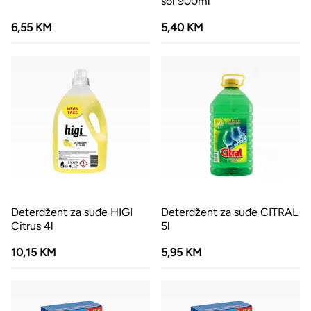
sol 900ml
6,55 KM
5,40 KM
Deterdžent za suđe HIGI
Deterdžent za suđe CITRAL
Citrus 4l
5l
10,15 KM
5,95 KM