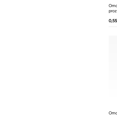
Omo
proz
0,5
Omot