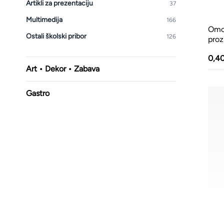
Artikli za prezentaciju
37
Multimedija
166
Omo
Ostali školski pribor
126
proz
0,4
Art • Dekor • Zabava
Gastro