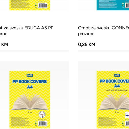
t za svesku EDUCA A5 PP
Omot za svesku CONNE
irni
prozirni
5 KM
0,25 KM