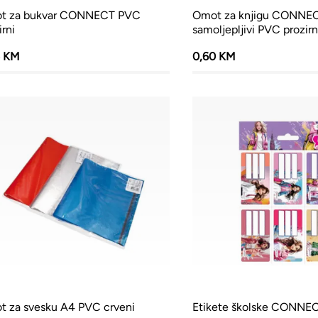
t za bukvar CONNECT PVC
Omot za knjigu CONNE
irni
samoljepljivi PVC prozirn
5 KM
0,60 KM
 za svesku A4 PVC crveni
Etikete školske CONNEC