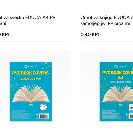
t za svesku EDUCA A4 PP
Omot za knjigu EDUCA 
irni
samoljepljivi PP prozirni
0 KM
0,40 KM