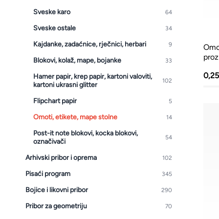
Kante i vreće za smeće
Sveske karo
64
PVC kutije i korpe za veš
Sveske ostale
34
Kajdanke, zadaćnice, rječnici, herbari
9
Hotelski asortiman
Omo
proz
Blokovi, kolaž, mape, bojanke
33
Sredstva za dezinfekciju
0,2
Hamer papir, krep papir, kartoni valoviti,
102
Profesionalne mašine
kartoni ukrasni glitter
Flipchart papir
5
Omoti, etikete, mape stolne
14
Post-it note blokovi, kocka blokovi,
54
označivači
Arhivski pribor i oprema
102
Pisaći program
345
Bojice i likovni pribor
290
Pribor za geometriju
70