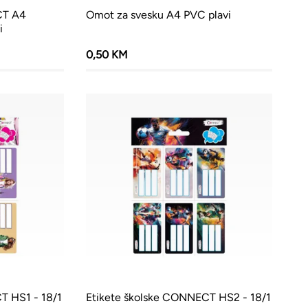
CT A4
Omot za svesku A4 PVC plavi
i
0,50 KM
T HS1 - 18/1
Etikete školske CONNECT HS2 - 18/1