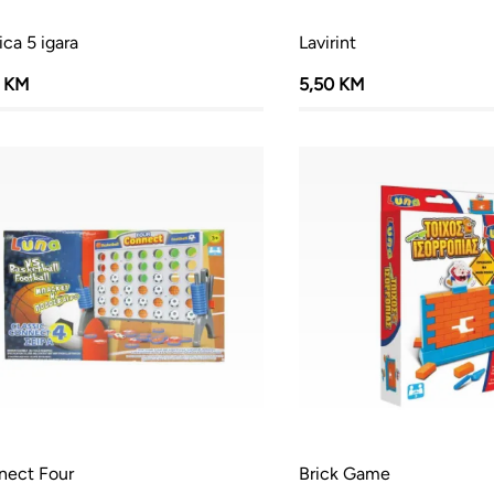
ica 5 igara
Lavirint
5 KM
5,50 KM
nect Four
Brick Game