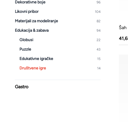
Dekorativne boje
96
Kante i vreće za smeće
Likovni pribor
104
PVC kutije i korpe za veš
Materijali za modeliranje
82
Hotelski asortiman
Šah 
Edukacija & zabava
94
Sredstva za dezinfekciju
41,
Globusi
22
Puzzle
Profesionalne mašine
43
Edukativne igračke
15
Društvene igre
14
Gastro