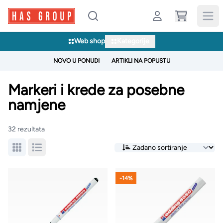
Web shop
Kategorije
NOVO U PONUDI
ARTIKLI NA POPUSTU
Markeri i krede za posebne
namjene
32 rezultata
-14%