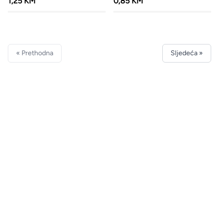
1,25 KM
0,85 KM
« Prethodna
Sljedeća »