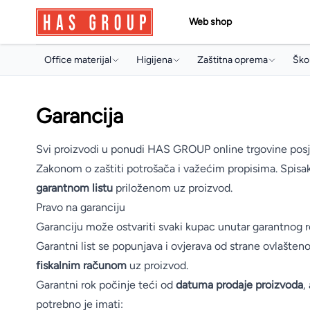
Web shop
Office materijal
Higijena
Zaštitna oprema
Škol
Papir i papirna konfekcija
Držači i dozeri
Jednokratni program
Torb
Garancija
Toneri i ketridži
Papirna konfekcija
Radne rukavice
Sve
Arhivski pribor i oprema
Sapuni
Radna obuća
Arhi
Svi proizvodi u ponudi HAS GROUP online trgovine pos
Pisaći program
Osvježivači prostora
Pis
Zakonom o zaštiti potrošača i važećim propisima. Spisak 
garantnom listu
priloženom uz proizvod.
Uredski pribor
Koncentrati za čišćenje
Boji
Pravo na garanciju
Artikli za prezentaciju
Sredstva za profesionalnu
Pri
Garanciju može ostvariti svaki kupac unutar garantnog 
mašinsku upotrebu
Garantni list se popunjava i ovjerava od strane ovlašten
Uredski aparati i prateća oprema
Arti
Sredstva za čišćenje
fiskalnim računom
uz proizvod.
Multimedija
Mul
Garantni rok počinje teći od
datuma prodaje proizvoda
,
Deterdženti
potrebno je imati:
Poslovna galanterija
Osta