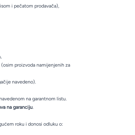
pisom i pečatom prodavača),
,
 (osim proizvoda namijenjenih za
gačije navedeno).
navedenom na garantnom listu.
ava na garanciju
.
gućem roku i donosi odluku o: