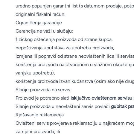
Kante i vreće za smeće
uredno popunjen garantni list (s datumom prodaje, pot
originalni fiskalni račun.
PVC kutije i korpe za veš
Ograničenja garancije
Hotelski asortiman
Garancija ne važi u slučaju:
fizičkog oštećenja proizvoda od strane kupca,
Sredstva za dezinfekciju
nepoštivanja uputstava za upotrebu proizvoda,
Profesionalne mašine
izmjena ili popravki od strane neovlaštenih lica ili servisa
korištenja proizvoda na otvorenom u vlažnom okruženju
vanjsku upotrebu),
korištenja proizvoda izvan kućanstva (osim ako nije dru
Slanje proizvoda na servis
Proizvod je potrebno slati
isključivo ovlaštenom servisu
Slanje proizvoda u neovlašteni servis povlači
gubitak pr
Rješavanje reklamacija
Ovlašteni servis provjerava reklamaciju u najkraćem mo
zamjeni proizvoda, ili