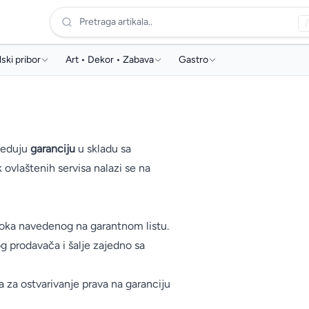
Pretraga artikala..
/
ski pribor
Art • Dekor • Zabava
Gastro
e, ruksaci i pernice
Poklon & dekor
Aparati za kafu
ske i papirna konfekcija
Dekorativne boje
Kapsule za kafu
vski pribor i oprema
Likovni pribor
Aparati za vodu
jeduju
garanciju
u skladu sa
aći program
Materijali za modeliranje
Voda
ovlaštenih servisa nalazi se na
ce i likovni pribor
Edukacija & zabava
Slamke
bor za geometriju
roka navedenog na garantnom listu.
og prodavača i šalje zajedno sa
kli za prezentaciju
timedija
 a za ostvarivanje prava na garanciju
li školski pribor