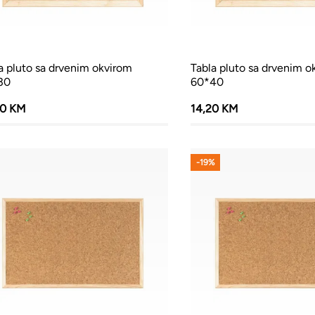
a pluto sa drvenim okvirom
Tabla pluto sa drvenim o
30
60*40
00 KM
14,20 KM
-19%