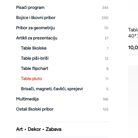
Kante i vreće za smeće
Pisaći program
345
PVC kutije i korpe za veš
Bojice i likovni pribor
290
Pribor za geometriju
70
Hotelski asortiman
Tabl
40*
Artikli za prezentaciju
37
Sredstva za dezinfekciju
10,
Table školske
1
Profesionalne mašine
Table piši-briši
12
Table flipchart
8
Table pluto
11
Brisači, magneti, čavlići, sprejevi
5
Multimedija
166
Ostali školski pribor
126
Art • Dekor • Zabava