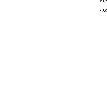
150
70,