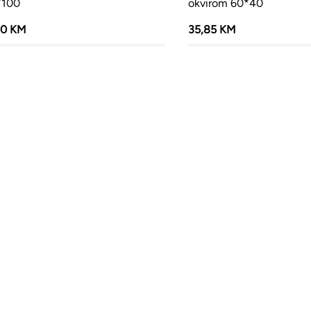
*100
okvirom 60*40
20 KM
35,85 KM