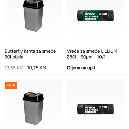
Butterfly kanta za smeće
Vreće za smeće LILLIUM
30l bijela
280l - 60µm - 10/1
19,55 KM
10,75 KM
Cijena na upit
-45%