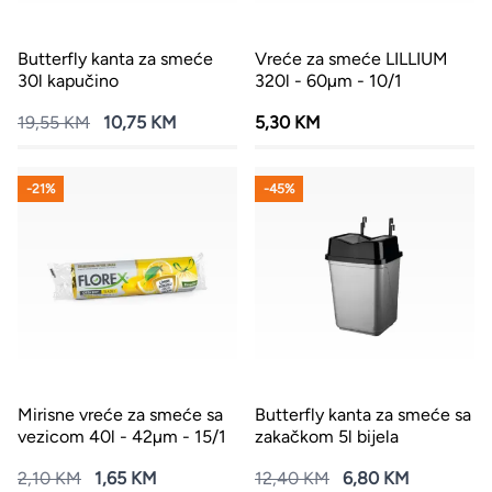
Butterfly kanta za smeće
Vreće za smeće LILLIUM
30l kapučino
320l - 60µm - 10/1
19,55 KM
10,75 KM
5,30 KM
-21%
-45%
Mirisne vreće za smeće sa
Butterfly kanta za smeće sa
vezicom 40l - 42µm - 15/1
zakačkom 5l bijela
2,10 KM
1,65 KM
12,40 KM
6,80 KM