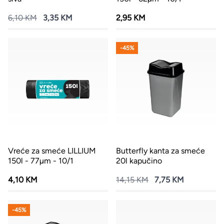
6,10 KM
3,35 KM
2,95 KM
-45%
Vreće za smeće LILLIUM
Butterfly kanta za smeće
150l - 77µm - 10/1
20l kapučino
4,10 KM
14,15 KM
7,75 KM
-45%