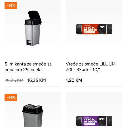
-45%
Slim kanta za smeće sa
Vreće za smeće LILLIUM
pedalom 25l bijela
70l - 33µm - 10/1
29,75 KM
16,35 KM
1,20 KM
-44%