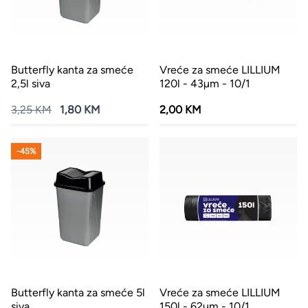
Butterfly kanta za smeće
Vreće za smeće LILLIUM
2,5l siva
120l - 43µm - 10/1
3,25 KM
1,80 KM
2,00 KM
-45%
Butterfly kanta za smeće 5l
Vreće za smeće LILLIUM
siva
150l - 62µm - 10/1