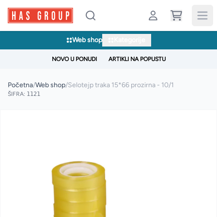
Web shop
Kategorije
NOVO U PONUDI
ARTIKLI NA POPUSTU
Početna
/
Web shop
/
Selotejp traka 15*66 prozirna - 10/1
ŠIFRA:
1121