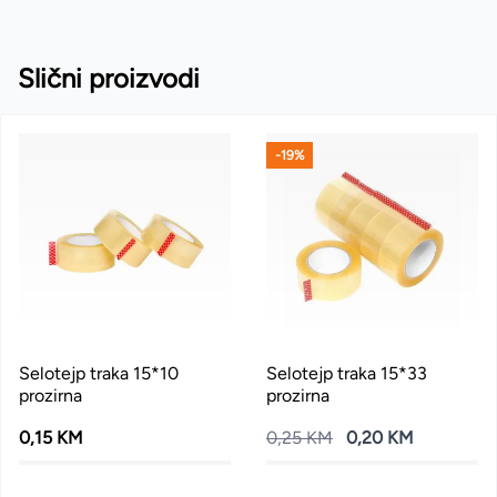
Slični proizvodi
-19%
Selotejp traka 15*10
Selotejp traka 15*33
prozirna
prozirna
0,15 KM
0,25 KM
0,20 KM