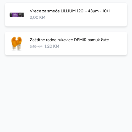
Vreće za smeće LILLIUM 120l - 43µm - 10/1
2,00 KM
Zaštitne radne rukavice DEMIR pamuk žute
1,20 KM
2,10 KM