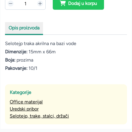
Dodaj u korpu
Opis proizvoda
Selotejp traka akrilna na bazi vode
Dimenzije:
15mm x 66m
Boja:
prozirna
Pakovanje:
10/1
Kategorije
Office materijal
Uredski pribor
Selotejp, trake, stalci, držači