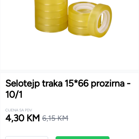
Selotejp traka 15*66 prozirna -
10/1
CIJENA SA PDV
4,30 KM
6,15 KM