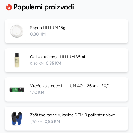
Popularni proizvodi
Sapun LILLIUM 15g
0,30 KM
Gel za tuširanje LILLIUM 35ml
0,35 KM
0,50 KM
Vreće za smeće LILLIUM 40l - 26µm - 20/1
1,10 KM
Zaštitne radne rukavice DEMIR poliester plave
0,95 KM
1,70 KM