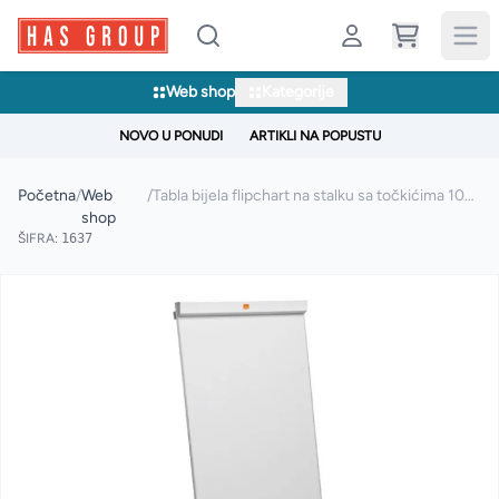
Web shop
Kategorije
NOVO U PONUDI
ARTIKLI NA POPUSTU
Početna
/
Web
/
Tabla bijela flipchart na stalku sa točkićima 100*70
shop
ŠIFRA:
1637