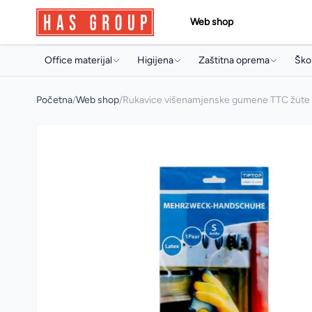
Web shop
Office materijal
Higijena
Zaštitna oprema
Škol
Papir i papirna konfekcija
Držači i dozeri
Jednokratni program
Torb
Početna
/
Web shop
/
Rukavice višenamjenske gumene TTC žute
Toneri i ketridži
Papirna konfekcija
Radne rukavice
Sve
Arhivski pribor i oprema
Sapuni
Radna obuća
Arhi
Pisaći program
Osvježivači prostora
Pis
Uredski pribor
Koncentrati za čišćenje
Boji
Artikli za prezentaciju
Sredstva za profesionalnu
Pri
mašinsku upotrebu
Uredski aparati i prateća oprema
Arti
Sredstva za čišćenje
Multimedija
Mul
Deterdženti
Poslovna galanterija
Osta