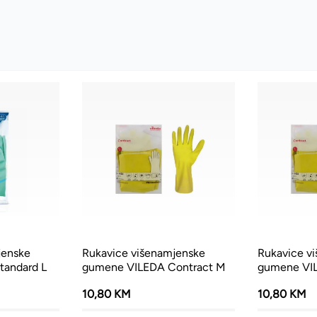
jenske
Rukavice višenamjenske
Rukavice v
andard L
gumene VILEDA Contract M
gumene VIL
10,80 KM
10,80 KM