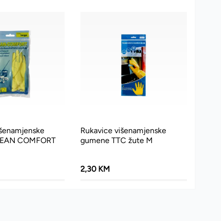
išenamjenske
Rukavice višenamjenske
LEAN COMFORT
gumene TTC žute M
2,30 KM