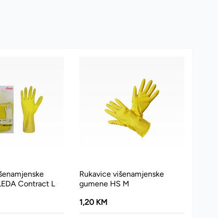
išenamjenske
Rukavice višenamjenske
EDA Contract L
gumene HS M
1,20 KM