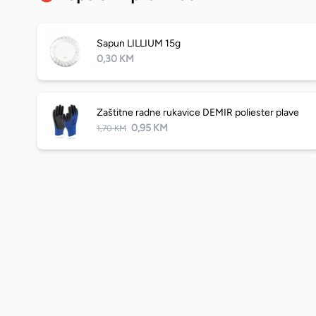
Sapun LILLIUM 15g
0,30 KM
Zaštitne radne rukavice DEMIR poliester plave
0,95 KM
1,70 KM