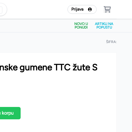
Prijava
NOVO U
ARTIKLI NA
PONUDI
POPUSTU
ŠIFRA:
enske gumene TTC žute S
u korpu