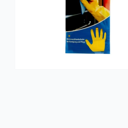
Kante i vreće za smeće
PVC kutije i korpe za veš
Hotelski asortiman
Sredstva za dezinfekciju
Profesionalne mašine