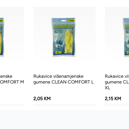
jenske
Rukavice višenamjenske
Rukavice v
COMFORT M
gumene CLEAN COMFORT L
gumene C
XL
2,05 KM
2,15 KM