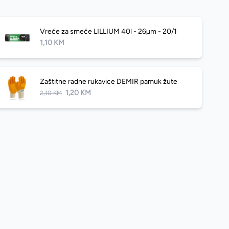
Vreće za smeće LILLIUM 40l - 26µm - 20/1
1,10 KM
Zaštitne radne rukavice DEMIR pamuk žute
1,20 KM
2,10 KM