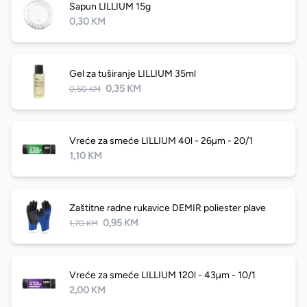
Sapun LILLIUM 15g
0,30 KM
Gel za tuširanje LILLIUM 35ml
0,35 KM
0,50 KM
Vreće za smeće LILLIUM 40l - 26µm - 20/1
1,10 KM
Zaštitne radne rukavice DEMIR poliester plave
0,95 KM
1,70 KM
Vreće za smeće LILLIUM 120l - 43µm - 10/1
2,00 KM