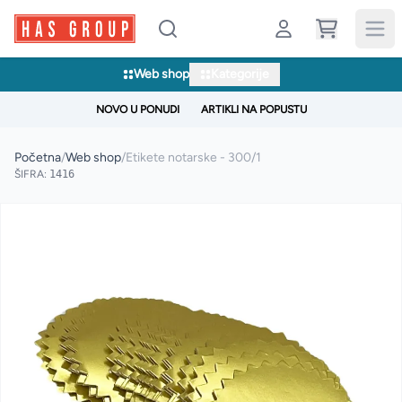
Web shop
Kategorije
NOVO U PONUDI
ARTIKLI NA POPUSTU
Početna
/
Web shop
/
Etikete notarske - 300/1
ŠIFRA:
1416