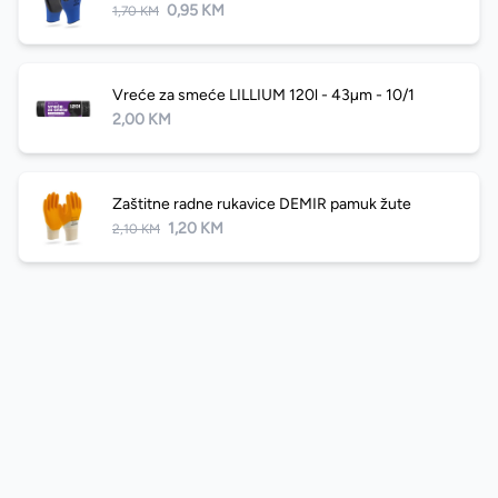
0,95 KM
1,70 KM
Vreće za smeće LILLIUM 120l - 43µm - 10/1
2,00 KM
Zaštitne radne rukavice DEMIR pamuk žute
1,20 KM
2,10 KM