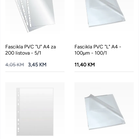
Fascikla PVC "U" A4 za
Fascikla PVC "L" A4 -
200 listova - 5/1
100µm - 100/1
4,05 KM
3,45 KM
11,40 KM