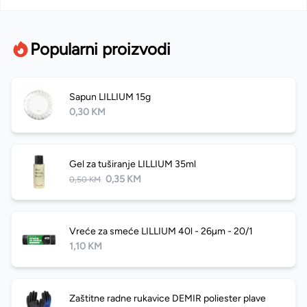
Popularni proizvodi
Sapun LILLIUM 15g
0,30 KM
Gel za tuširanje LILLIUM 35ml
0,35 KM
0,50 KM
Vreće za smeće LILLIUM 40l - 26µm - 20/1
1,10 KM
Zaštitne radne rukavice DEMIR poliester plave