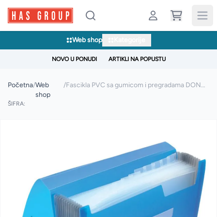
Web shop
Kategorije
NOVO U PONUDI
ARTIKLI NA POPUSTU
Početna
/
Web
/
Fascikla PVC sa gumicom i pregradama DONAU A4
shop
ŠIFRA: