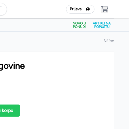
Prijava
NOVO U
ARTIKLI NA
PONUDI
POPUSTU
ŠIFRA:
egovine
u korpu