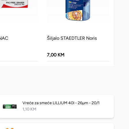
ENAC
Šiljalo STAEDTLER Noris
7,00 KM
Vreće za smeće LILLIUM 40l - 26µm - 20/1
1,10 KM