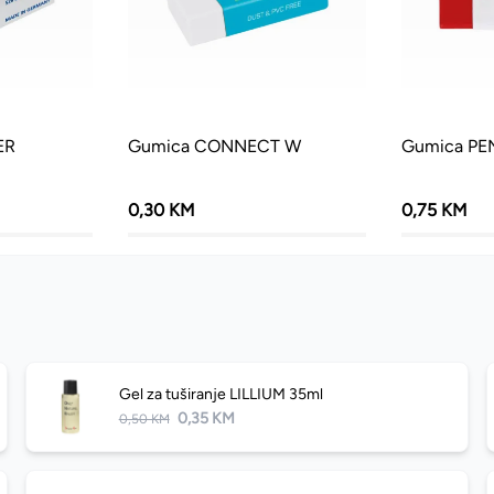
ER
Gumica CONNECT W
Gumica P
0,30 KM
0,75 KM
Gel za tuširanje LILLIUM 35ml
0,35 KM
0,50 KM