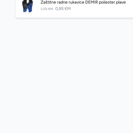
Zaštitne radne rukavice DEMIR poliester plave
0,95 KM
1,70 KM