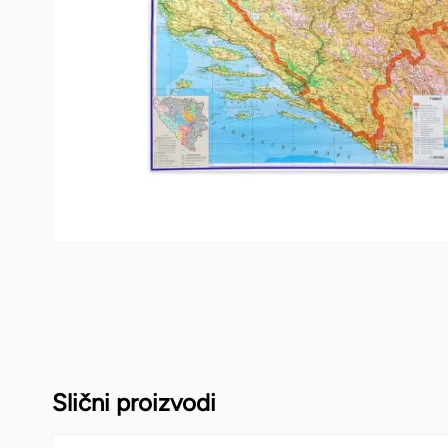
Kante i vreće za smeće
PVC kutije i korpe za veš
Hotelski asortiman
Sredstva za dezinfekciju
Profesionalne mašine
Slični proizvodi