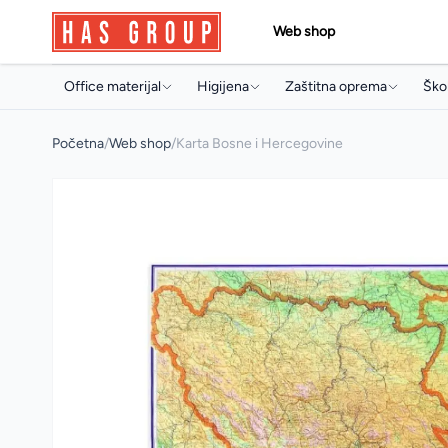
Web shop
Office materijal
Higijena
Zaštitna oprema
Škol
Papir i papirna konfekcija
Držači i dozeri
Jednokratni program
Torb
Početna
/
Web shop
/
Karta Bosne i Hercegovine
Toneri i ketridži
Papirna konfekcija
Radne rukavice
Sve
Arhivski pribor i oprema
Sapuni
Radna obuća
Arhi
Pisaći program
Osvježivači prostora
Pis
Uredski pribor
Koncentrati za čišćenje
Boji
Artikli za prezentaciju
Sredstva za profesionalnu
Pri
mašinsku upotrebu
Uredski aparati i prateća oprema
Arti
Sredstva za čišćenje
Multimedija
Mul
Deterdženti
Poslovna galanterija
Osta