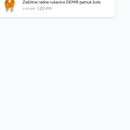
Zaštitne radne rukavice DEMIR pamuk žute
1,20 KM
2,10 KM