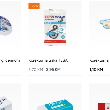
-20%
 glicerinom
Korekturna traka TESA
Korekturna
3,70 KM
2,95 KM
1,10 KM