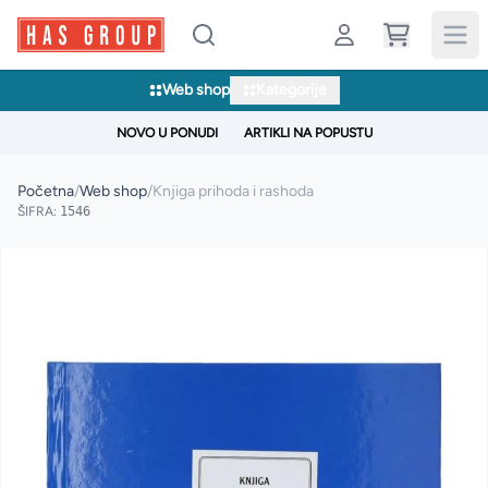
Web shop
Kategorije
NOVO U PONUDI
ARTIKLI NA POPUSTU
Početna
/
Web shop
/
Knjiga prihoda i rashoda
ŠIFRA:
1546