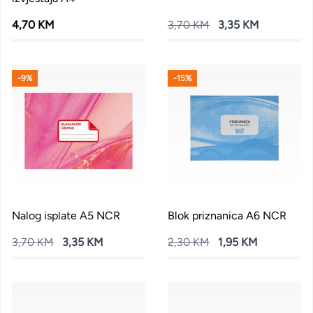
4,70 KM
3,70 KM
3,35 KM
-9%
-15%
Nalog isplate A5 NCR
Blok priznanica A6 NCR
3,70 KM
3,35 KM
2,30 KM
1,95 KM