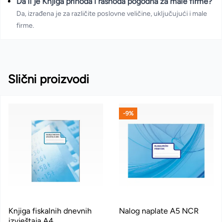
Da li je Knjiga prihoda i rashoda pogodna za male firme?
Da, izrađena je za različite poslovne veličine, uključujući i male
firme.
Slični proizvodi
-9%
Knjiga fiskalnih dnevnih
Nalog naplate A5 NCR
izvještaja A4