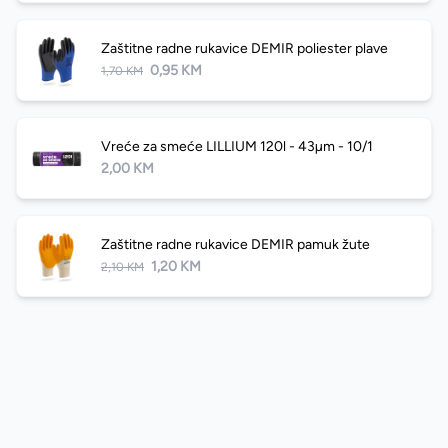
Zaštitne radne rukavice DEMIR poliester plave
0,95 KM
1,70 KM
Vreće za smeće LILLIUM 120l - 43µm - 10/1
2,00 KM
Zaštitne radne rukavice DEMIR pamuk žute
1,20 KM
2,10 KM