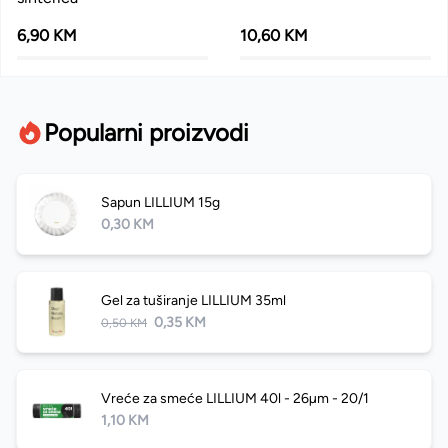
6,90 KM
10,60 KM
Popularni proizvodi
Sapun LILLIUM 15g
0,30 KM
Gel za tuširanje LILLIUM 35ml
0,35 KM
0,50 KM
Vreće za smeće LILLIUM 40l - 26µm - 20/1
1,10 KM