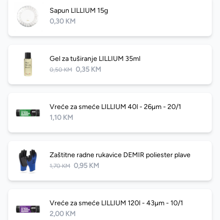
Sapun LILLIUM 15g
0,30 KM
Gel za tuširanje LILLIUM 35ml
0,35 KM
0,50 KM
Vreće za smeće LILLIUM 40l - 26µm - 20/1
1,10 KM
Zaštitne radne rukavice DEMIR poliester plave
0,95 KM
1,70 KM
Vreće za smeće LILLIUM 120l - 43µm - 10/1
2,00 KM