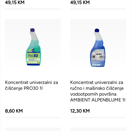
49,15 KM
49,15 KM
Koncentrat univerzalni za
Koncentrat univerzalni za
čišćenje PRO30 1l
ručno i mašinsko čišćenje
vodootpornih površina
AMBIENT ALPENBLUME 1l
8,60 KM
12,30 KM