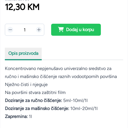
12,30 KM
Dodaj u korpu
Opis proizvoda
Koncentrovano nepjenušavo univerzalno sredstvo za
ručno i mašinsko čišćenje raznih vodootpornih površina
Nježno čisti i njeguje
Na površini stvara zaštitni film
Doziranje za ručno čišćenje:
5ml-10ml/1l
Doziranje za mašinsko čišćenje:
10ml-20ml/1l
Zapremina:
1l