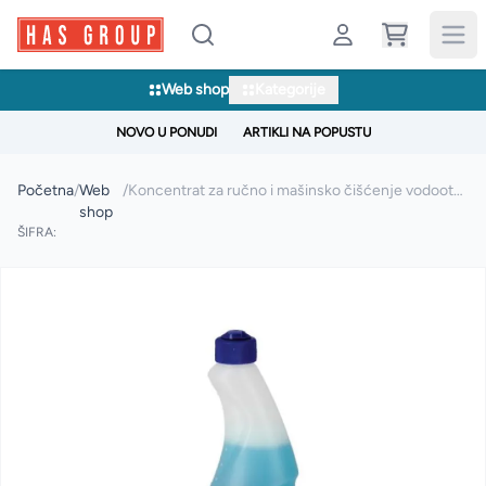
Web shop
Kategorije
NOVO U PONUDI
ARTIKLI NA POPUSTU
Početna
/
Web
/
Koncentrat za ručno i mašinsko čišćenje vodootpornih površina ARENA BLIC 1l
shop
ŠIFRA: