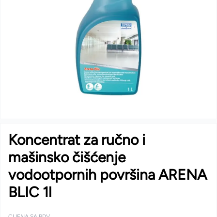
Koncentrat za ručno i
mašinsko čišćenje
vodootpornih površina ARENA
BLIC 1l
CIJENA SA PDV