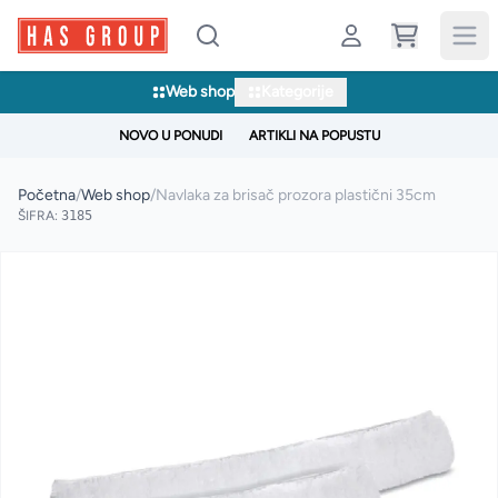
Web shop
Kategorije
NOVO U PONUDI
ARTIKLI NA POPUSTU
Početna
/
Web shop
/
Navlaka za brisač prozora plastični 35cm
ŠIFRA:
3185