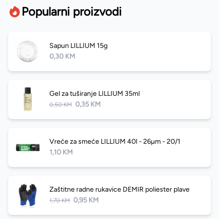
Popularni proizvodi
Sapun LILLIUM 15g
0,30 KM
Gel za tuširanje LILLIUM 35ml
0,35 KM
0,50 KM
Vreće za smeće LILLIUM 40l - 26µm - 20/1
1,10 KM
Zaštitne radne rukavice DEMIR poliester plave
0,95 KM
1,70 KM