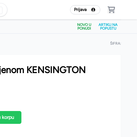
Prijava
NOVO U
ARTIKLI NA
PONUDI
POPUSTU
ŠIFRA:
 pjenom KENSINGTON
u korpu