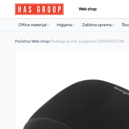
Web shop
Office materijal
Higijena
Zaštitna oprema
Škol
Papir i papirna konfekcija
Držači i dozeri
Jednokratni program
Torb
Početna
/
Web shop
/
Podloga za miš sa pjenom KENSINGTON
Toneri i ketridži
Papirna konfekcija
Radne rukavice
Sve
Arhivski pribor i oprema
Sapuni
Radna obuća
Arhi
Pisaći program
Osvježivači prostora
Pis
Uredski pribor
Koncentrati za čišćenje
Boji
Artikli za prezentaciju
Sredstva za profesionalnu
Pri
mašinsku upotrebu
Uredski aparati i prateća oprema
Arti
Sredstva za čišćenje
Multimedija
Mul
Deterdženti
Poslovna galanterija
Osta