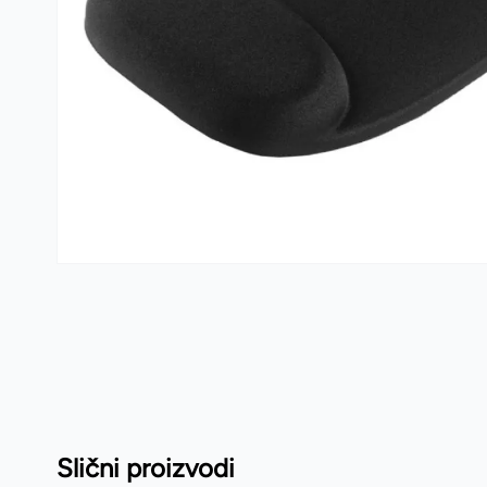
Kante i vreće za smeće
PVC kutije i korpe za veš
Hotelski asortiman
Sredstva za dezinfekciju
Profesionalne mašine
Slični proizvodi