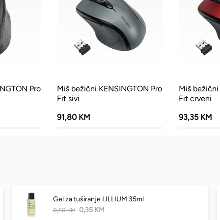
SINGTON Pro
Miš bežični KENSINGTON Pro
Miš bežičn
Fit sivi
Fit crveni
91,80 KM
93,35 KM
Gel za tuširanje LILLIUM 35ml
0,35 KM
0,50 KM