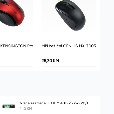
i KENSINGTON Pro
Miš bežični GENIUS NX-7005
26,30 KM
Vreće za smeće LILLIUM 40l - 26µm - 20/1
1,10 KM