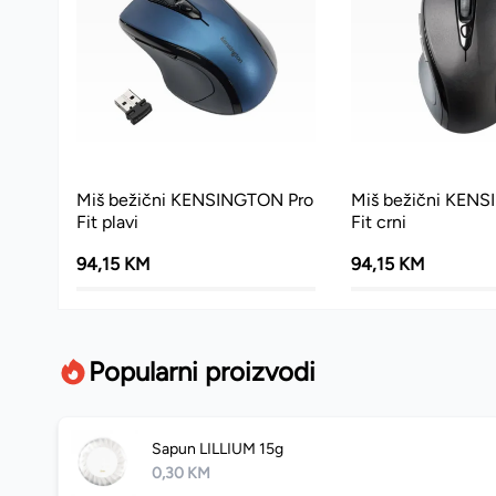
Miš bežični KENSINGTON Pro
Miš bežični KEN
Fit plavi
Fit crni
94,15 KM
94,15 KM
Popularni proizvodi
Sapun LILLIUM 15g
0,30 KM