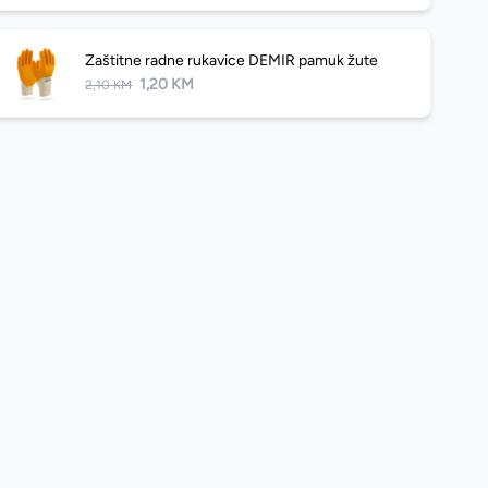
Zaštitne radne rukavice DEMIR pamuk žute
1,20 KM
2,10 KM