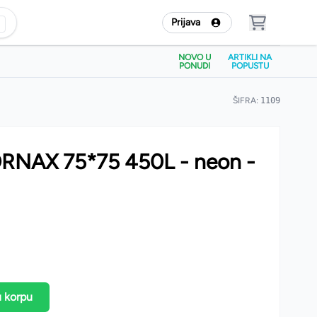
Prijava
NOVO U
ARTIKLI NA
PONUDI
POPUSTU
ŠIFRA:
1109
FORNAX 75*75 450L - neon -
u korpu