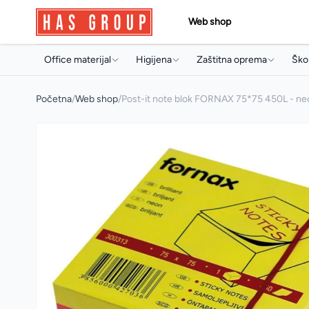
Web shop
Office materijal
Higijena
Zaštitna oprema
Škol
Papir i papirna konfekcija
Držači i dozeri
Jednokratni program
Torb
Početna
/
Web shop
/
Post-it note blok FORNAX 75*75 450L - neo
Toneri i ketridži
Papirna konfekcija
Radne rukavice
Sve
Arhivski pribor i oprema
Sapuni
Radna obuća
Arhi
Pisaći program
Osvježivači prostora
Pis
Uredski pribor
Koncentrati za čišćenje
Boji
Artikli za prezentaciju
Sredstva za profesionalnu
Pri
mašinsku upotrebu
Uredski aparati i prateća oprema
Arti
Sredstva za čišćenje
Multimedija
Mul
Deterdženti
Poslovna galanterija
Osta