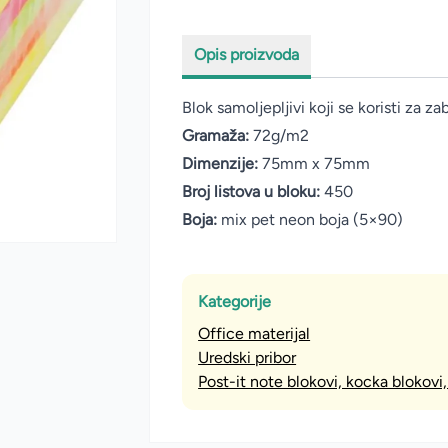
Opis proizvoda
Blok samoljepljivi koji se koristi za zab
Gramaža:
72g/m2
Dimenzije:
75mm x 75mm
Broj listova u bloku:
450
Boja:
mix pet neon boja (5×90)
Kategorije
Office materijal
Uredski pribor
Post-it note blokovi, kocka blokovi