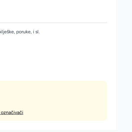
ilješke, poruke, i sl.
, označivači