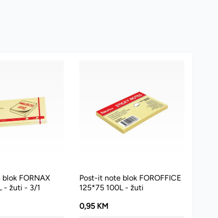
te blok FORNAX
Post-it note blok FOROFFICE
- žuti - 3/1
125*75 100L - žuti
0,95 KM