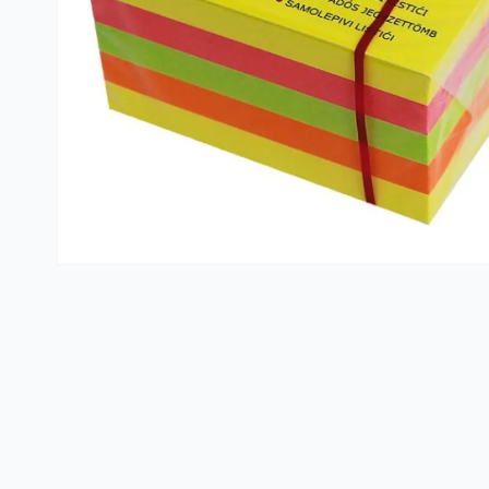
Kante i vreće za smeće
PVC kutije i korpe za veš
Hotelski asortiman
Sredstva za dezinfekciju
Profesionalne mašine