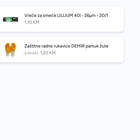
Vreće za smeće LILLIUM 40l - 26µm - 20/1
1,10 KM
Zaštitne radne rukavice DEMIR pamuk žute
1,20 KM
2,10 KM