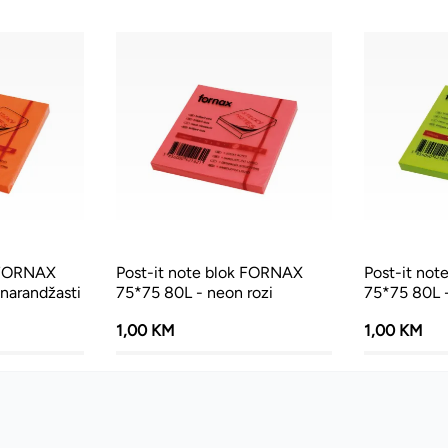
k FORNAX
Post-it note blok FORNAX
Post-it no
narandžasti
75*75 80L - neon rozi
75*75 80L -
1,00 KM
1,00 KM