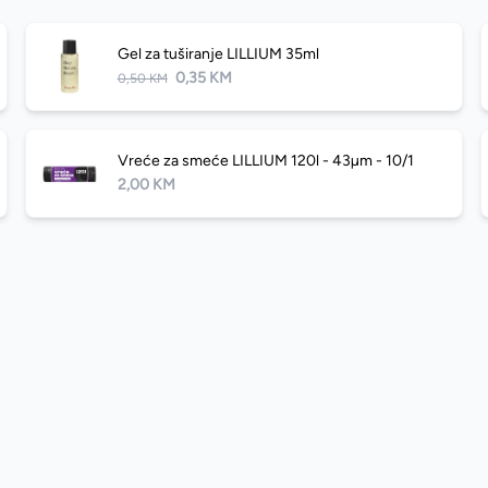
Gel za tuširanje LILLIUM 35ml
0,35 KM
0,50 KM
Vreće za smeće LILLIUM 120l - 43µm - 10/1
2,00 KM