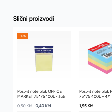
Slični proizvodi
-19%
Post-it note blok OFFICE
Post-it note blo
MARKET 75*75 100L - žuti
75*75 400L – 4/1
0,50 KM
0,40 KM
1,95 KM