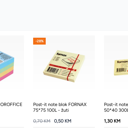
-28%
k FOROFFICE
Post-it note blok FORNAX
Post-it no
75*75 100L - žuti
50*40 300L 
0,70 KM
0,50 KM
1,30 KM