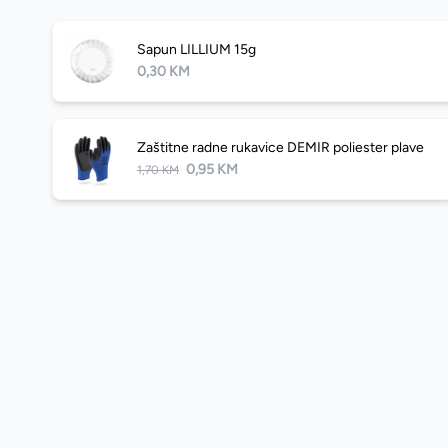
Sapun LILLIUM 15g
0,30 KM
Zaštitne radne rukavice DEMIR poliester plave
0,95 KM
1,70 KM