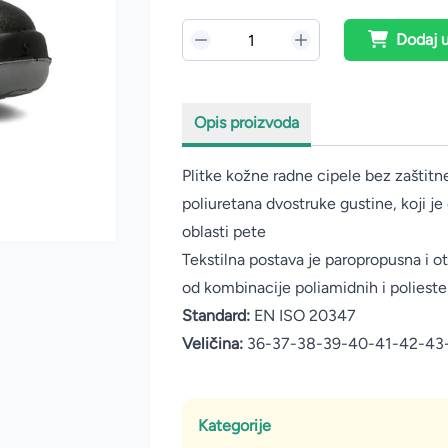
Dodaj 
Opis proizvoda
Plitke kožne radne cipele bez zaštitne 
poliuretana dvostruke gustine, koji je
oblasti pete
Tekstilna postava je paropropusna i ot
od kombinacije poliamidnih i polieste
Standard:
EN ISO 20347
Veličina:
36-37-38-39-40-41-42-43
Kategorije