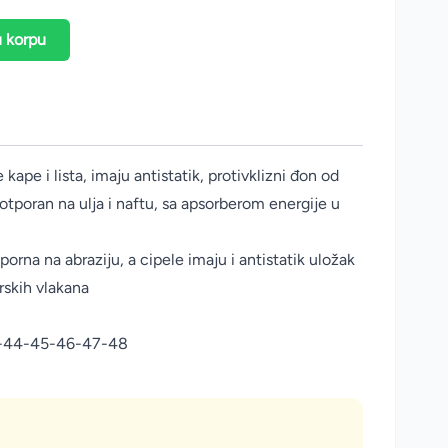
u korpu
kape i lista, imaju antistatik, protivklizni đon od
 otporan na ulja i naftu, sa apsorberom energije u
porna na abraziju, a cipele imaju i antistatik uložak
rskih vlakana
-44-45-46-47-48