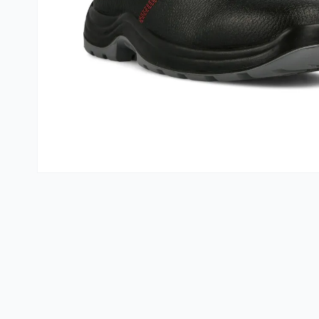
Kante i vreće za smeće
PVC kutije i korpe za veš
Hotelski asortiman
Sredstva za dezinfekciju
Profesionalne mašine