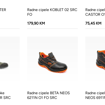
STER
Radne cipele KOBLET 02 SRC
Radne cipe
FO
CASTOR O1
179,90 KM
75,45 KM
oke
Radne cipele BETA NEOS
Radne cipe
WR SRC
6211N O1 FO SRC
NEOS 6911