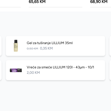
65,65 KM
68,90 KM
Gel za tuširanje LILLIUM 35ml
0,35 KM
0,50 KM
Vreće za smeće LILLIUM 120l - 43µm - 10/1
2,00 KM