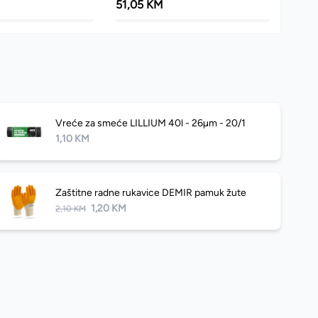
51,05 KM
Vreće za smeće LILLIUM 40l - 26µm - 20/1
1,10 KM
Zaštitne radne rukavice DEMIR pamuk žute
1,20 KM
2,10 KM