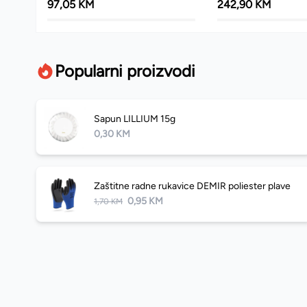
97,05 KM
242,90 KM
Popularni proizvodi
Sapun LILLIUM 15g
0,30 KM
Zaštitne radne rukavice DEMIR poliester plave
0,95 KM
1,70 KM