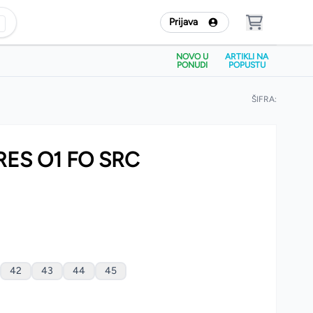
Prijava
NOVO U
ARTIKLI NA
PONUDI
POPUSTU
ŠIFRA:
RES O1 FO SRC
42
43
44
45