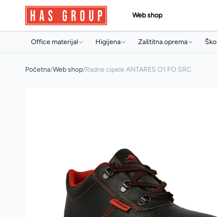
Web shop
Office materijal
Higijena
Zaštitna oprema
Škol
Papir i papirna konfekcija
Držači i dozeri
Jednokratni program
Torb
Početna
/
Web shop
/
Radne cipele ANTARES O1 FO SRC
Toneri i ketridži
Papirna konfekcija
Radne rukavice
Sve
Arhivski pribor i oprema
Sapuni
Radna obuća
Arhi
Pisaći program
Osvježivači prostora
Pis
Uredski pribor
Koncentrati za čišćenje
Boji
Artikli za prezentaciju
Sredstva za profesionalnu
Pri
mašinsku upotrebu
Uredski aparati i prateća oprema
Arti
Sredstva za čišćenje
Multimedija
Mul
Deterdženti
Poslovna galanterija
Osta