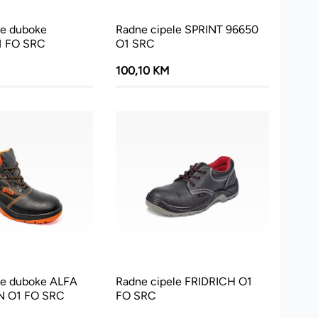
le duboke
Radne cipele SPRINT 96650
 FO SRC
O1 SRC
100,10 KM
le duboke ALFA
Radne cipele FRIDRICH O1
N O1 FO SRC
FO SRC