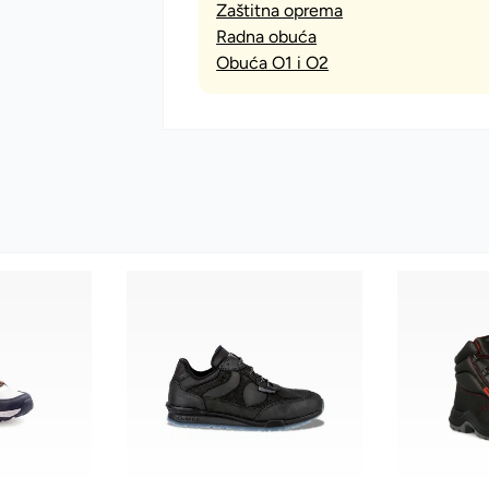
Zaštitna oprema
Radna obuća
Obuća O1 i O2