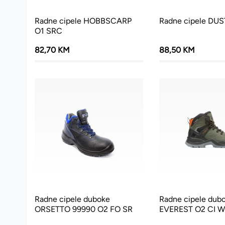
Radne cipele HOBBSCARP
Radne cipele DU
O1 SRC
82,70 KM
88,50 KM
Radne cipele duboke
Radne cipele dub
ORSETTO 99990 O2 FO SR
EVEREST O2 CI 