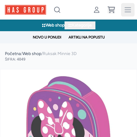
Web shop
Kategorije
NOVO U PONUDI
ARTIKLI NA POPUSTU
Početna
/
Web shop
/
Ruksak Minnie 3D
ŠIFRA:
4049