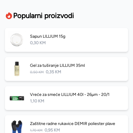
Popularni proizvodi
Sapun LILLIUM 15g
0,30 KM
Gel za tuširanje LILLIUM 35ml
0,35 KM
0,50 KM
Vreće za smeće LILLIUM 40l - 26µm - 20/1
1,10 KM
Zaštitne radne rukavice DEMIR poliester plave
0,95 KM
1,70 KM