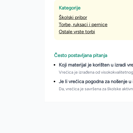
Kategorije
Školski pribor
Torbe, ruksaci i pernice
Ostale vrste torbi
Često postavljana pitanja
Koji materijal je korišten u izradi v
Vrećica je izrađena od visokokvalitetnog i
Je li vrećica pogodna za nošenje u 
Da, vrećica je savršena za školske aktiv