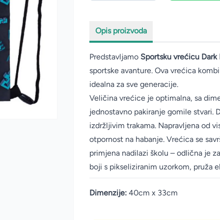
Opis proizvoda
Predstavljamo
Sportsku vrećicu Dark 
sportske avanture. Ova vrećica komb
idealna za sve generacije.
Veličina vrećice je optimalna, sa di
jednostavno pakiranje gomile stvari. 
izdržljivim trakama. Napravljena od vi
otpornost na habanje. Vrećica se sav
primjena nadilazi školu – odlična je z
boji s pikseliziranim uzorkom, pruža e
Dimenzije:
40cm x 33cm