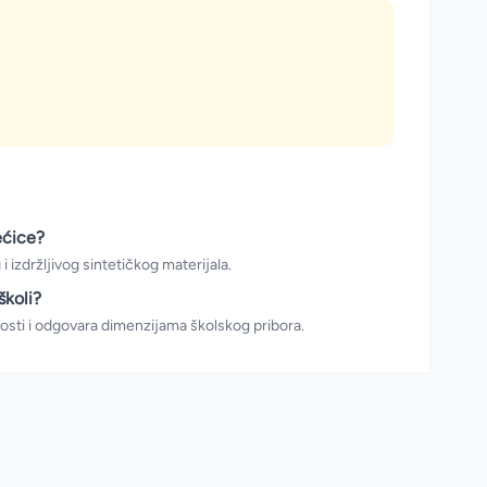
rećice?
 izdržljivog sintetičkog materijala.
školi?
nosti i odgovara dimenzijama školskog pribora.