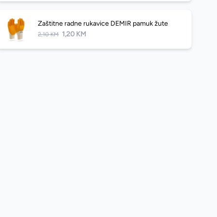
Zaštitne radne rukavice DEMIR pamuk žute
1,20 KM
2,10 KM