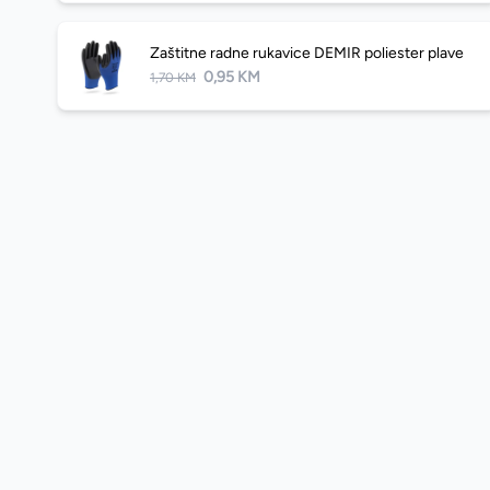
Zaštitne radne rukavice DEMIR poliester plave
0,95 KM
1,70 KM