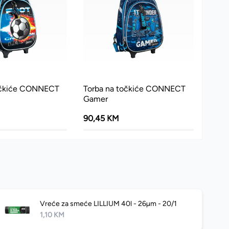
očkiće CONNECT
Torba na točkiće CONNECT
Gamer
90,45 KM
Vreće za smeće LILLIUM 40l - 26µm - 20/1
1,10 KM