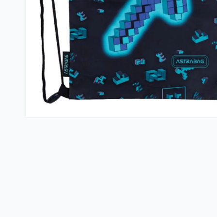
Kante i vreće za smeće
PVC kutije i korpe za veš
Hotelski asortiman
Sredstva za dezinfekciju
Profesionalne mašine