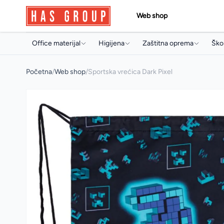
Web shop
Office materijal
Higijena
Zaštitna oprema
Škol
Papir i papirna konfekcija
Držači i dozeri
Jednokratni program
Torb
Početna
/
Web shop
/
Sportska vrećica Dark Pixel
Toneri i ketridži
Papirna konfekcija
Radne rukavice
Sve
Arhivski pribor i oprema
Sapuni
Radna obuća
Arhi
Pisaći program
Osvježivači prostora
Pis
Uredski pribor
Koncentrati za čišćenje
Boji
Artikli za prezentaciju
Sredstva za profesionalnu
Pri
mašinsku upotrebu
Uredski aparati i prateća oprema
Arti
Sredstva za čišćenje
Multimedija
Mul
Deterdženti
Poslovna galanterija
Osta