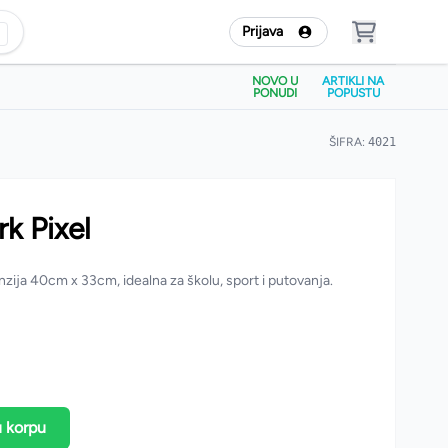
Prijava
NOVO U
ARTIKLI NA
PONUDI
POPUSTU
ŠIFRA:
4021
k Pixel
zija 40cm x 33cm, idealna za školu, sport i putovanja.
u korpu