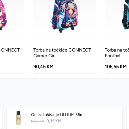
e CONNECT
Torba na točkiće CONNECT
Torba na t
Gamer Girl
Football
90,45 KM
106,55 KM
Gel za tuširanje LILLIUM 35ml
0,35 KM
0,50 KM