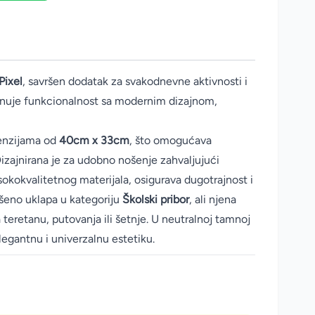
Pixel
, savršen dodatak za svakodnevne aktivnosti i
inuje funkcionalnost sa modernim dizajnom,
menzijama od
40cm x 33cm
, što omogućava
Dizajnirana je za udobno nošenje zahvaljujući
sokokvalitetnog materijala, osigurava dugotrajnost i
ršeno uklapa u kategoriju
Školski pribor
, ali njena
a teretanu, putovanja ili šetnje. U neutralnoj tamnoj
legantnu i univerzalnu estetiku.