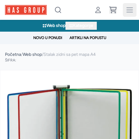
Web shop
Kategorije
NOVO U PONUDI
ARTIKLI NA POPUSTU
Početna
/
Web shop
/
Stalak zidni sa pet mapa A4
ŠIFRA: