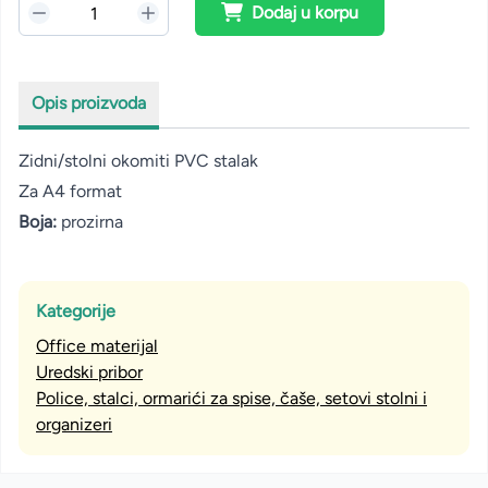
Dodaj u korpu
Opis proizvoda
Zidni/stolni okomiti PVC stalak
Za A4 format
Boja:
prozirna
Kategorije
Office materijal
Uredski pribor
Police, stalci, ormarići za spise, čaše, setovi stolni i
organizeri