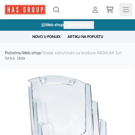
Web shop
Kategorije
NOVO U PONUDI
ARTIKLI NA POPUSTU
Početna
/
Web shop
/
Stalak zidni/stolni za brošure ARDA A4 3u1
ŠIFRA:
1840