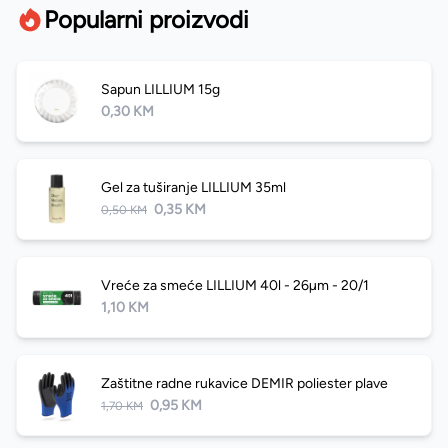
Popularni proizvodi
Sapun LILLIUM 15g
0,30 KM
Gel za tuširanje LILLIUM 35ml
0,35 KM
0,50 KM
Vreće za smeće LILLIUM 40l - 26µm - 20/1
1,10 KM
Zaštitne radne rukavice DEMIR poliester plave
0,95 KM
1,70 KM