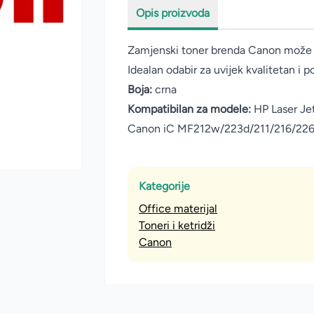
Opis proizvoda
Zamjenski toner brenda Canon može 
Idealan odabir za uvijek kvalitetan i p
Boja:
crna
Kompatibilan za modele:
HP Laser J
Canon iC MF212w/223d/211/216/22
Kategorije
Office materijal
Toneri i ketridži
Canon