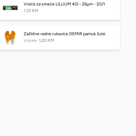
Vreće za smeće LILLIUM 40l - 26µm - 20/1
1,10 KM
Zaštitne radne rukavice DEMIR pamuk žute
1,20 KM
2,10 KM