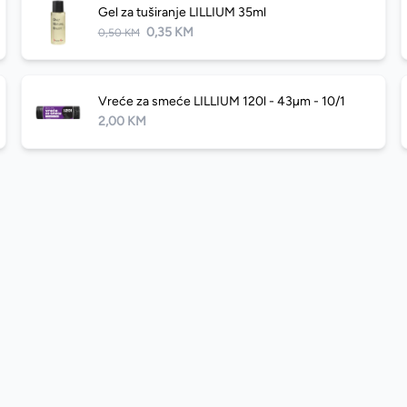
Gel za tuširanje LILLIUM 35ml
0,35 KM
0,50 KM
Vreće za smeće LILLIUM 120l - 43µm - 10/1
2,00 KM