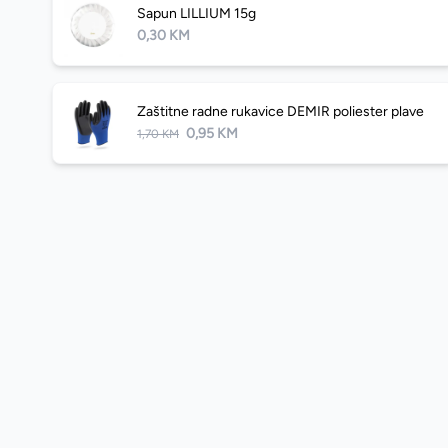
Sapun LILLIUM 15g
0,30 KM
Zaštitne radne rukavice DEMIR poliester plave
0,95 KM
1,70 KM