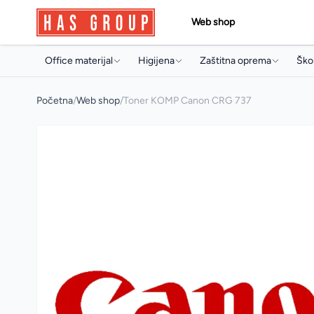
Web shop
Office materijal
Higijena
Zaštitna oprema
Škol
Papir i papirna konfekcija
Držači i dozeri
Jednokratni program
Torb
Početna
/
Web shop
/
Toner KOMP Canon CRG 737
Toneri i ketridži
Papirna konfekcija
Radne rukavice
Sve
Arhivski pribor i oprema
Sapuni
Radna obuća
Arhi
Pisaći program
Osvježivači prostora
Pis
Uredski pribor
Koncentrati za čišćenje
Boji
Artikli za prezentaciju
Sredstva za profesionalnu
Pri
mašinsku upotrebu
Uredski aparati i prateća oprema
Arti
Sredstva za čišćenje
Multimedija
Mul
Deterdženti
Poslovna galanterija
Osta