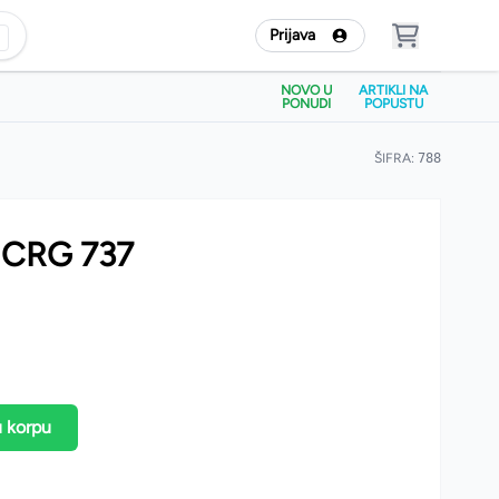
Prijava
NOVO U
ARTIKLI NA
PONUDI
POPUSTU
ŠIFRA:
788
 CRG 737
u korpu