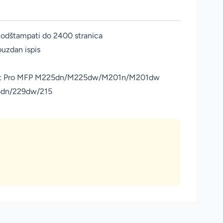
odštampati do 2400 stranica
ouzdan ispis
et Pro MFP M225dn/M225dw/M201n/M201dw
6dn/229dw/215