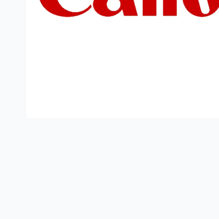
Kante i vreće za smeće
PVC kutije i korpe za veš
Hotelski asortiman
Sredstva za dezinfekciju
Profesionalne mašine