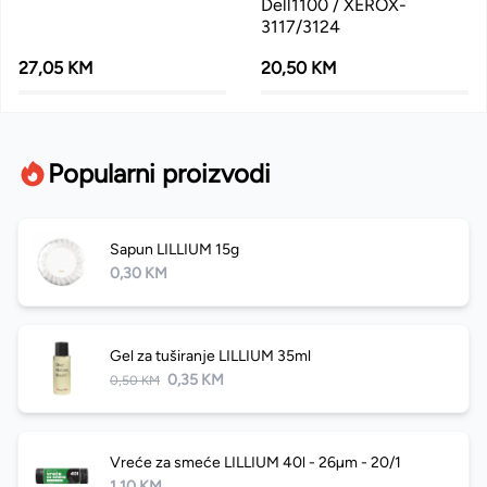
Dell1100 / XEROX-
3117/3124
27,05 KM
20,50 KM
Popularni proizvodi
Sapun LILLIUM 15g
0,30 KM
Gel za tuširanje LILLIUM 35ml
0,35 KM
0,50 KM
Vreće za smeće LILLIUM 40l - 26µm - 20/1
1,10 KM