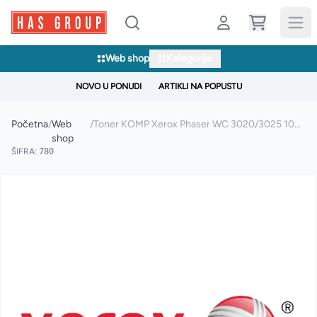
Web shop
Kategorije
NOVO U PONUDI
ARTIKLI NA POPUSTU
Početna
/
Web
/
Toner KOMP Xerox Phaser WC 3020/3025 106R02773
shop
ŠIFRA:
780