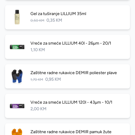
Gel za tuširanje LILLIUM 35ml
0,35 KM
0,50 KM
Vreće za smeće LILLIUM 40l - 26µm - 20/1
1,10 KM
Zaštitne radne rukavice DEMIR poliester plave
0,95 KM
1,70 KM
Vreće za smeće LILLIUM 120l - 43µm - 10/1
2,00 KM
Zaštitne radne rukavice DEMIR pamuk žute