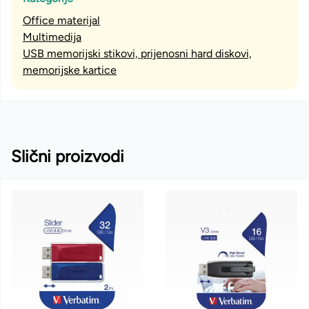
Office materijal
Multimedija
USB memorijski stikovi, prijenosni hard diskovi,
memorijske kartice
Slični proizvodi