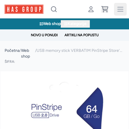
Web shop
Kategorije
NOVO U PONUDI
ARTIKLI NA POPUSTU
Početna
/
Web
/
USB memory stick VERBATIM PinStripe Store’n’Go 2.0 64GB
shop
ŠIFRA: