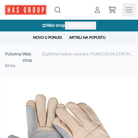
Web shop
Kategorije
NOVO U PONUDI
ARTIKLI NA POPUSTU
Početna
/
Web
/
Zaštitne kožne rukavice FRANCOLIN STRONG
shop
ŠIFRA: