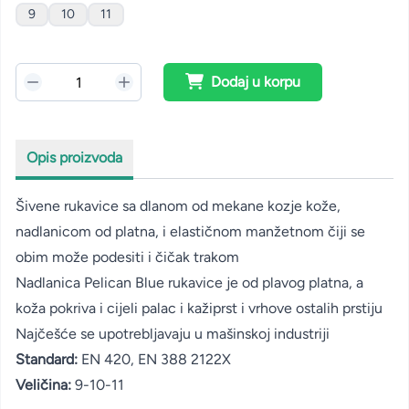
9
10
11
Dodaj u korpu
Opis proizvoda
Šivene rukavice sa dlanom od mekane kozje kože,
nadlanicom od platna, i elastičnom manžetnom čiji se
obim može podesiti i čičak trakom
Nadlanica Pelican Blue rukavice je od plavog platna, a
koža pokriva i cijeli palac i kažiprst i vrhove ostalih prstiju
Najčešće se upotrebljavaju u mašinskoj industriji
Standard:
EN 420, EN 388 2122X
Veličina:
9-10-11