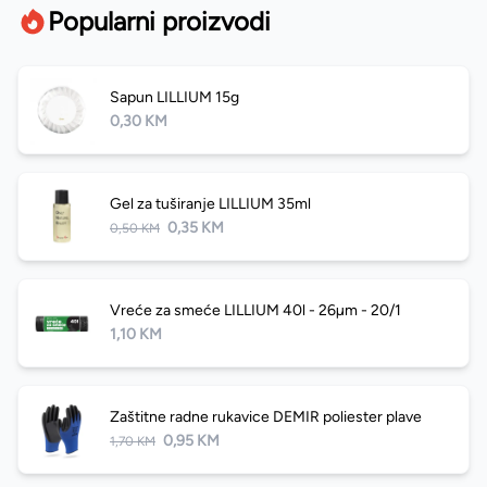
Popularni proizvodi
Sapun LILLIUM 15g
0,30 KM
Gel za tuširanje LILLIUM 35ml
0,35 KM
0,50 KM
Vreće za smeće LILLIUM 40l - 26µm - 20/1
1,10 KM
Zaštitne radne rukavice DEMIR poliester plave
0,95 KM
1,70 KM