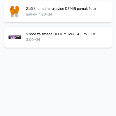
Zaštitne radne rukavice DEMIR pamuk žute
1,20 KM
2,10 KM
Vreće za smeće LILLIUM 120l - 43µm - 10/1
2,00 KM