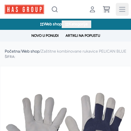
Web shop
Kategorije
NOVO U PONUDI
ARTIKLI NA POPUSTU
Početna
/
Web shop
/
Zaštitne kombinovane rukavice PELICAN BLUE
ŠIFRA: