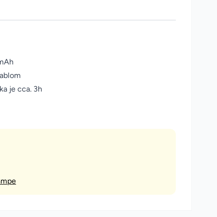
m
0mAh
kablom
ka je cca. 3h
lampe