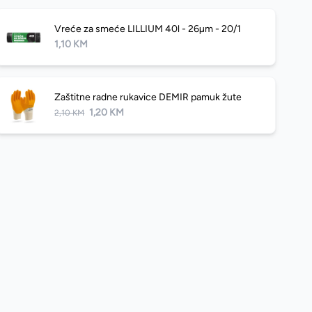
Vreće za smeće LILLIUM 40l - 26µm - 20/1
1,10 KM
Zaštitne radne rukavice DEMIR pamuk žute
1,20 KM
2,10 KM