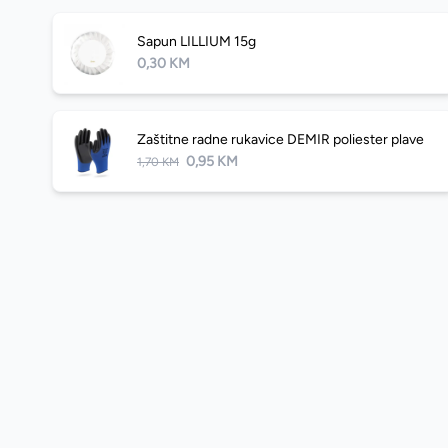
Sapun LILLIUM 15g
0,30 KM
Zaštitne radne rukavice DEMIR poliester plave
0,95 KM
1,70 KM