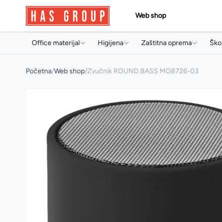
Web shop
Office materijal
Higijena
Zaštitna oprema
Škol
Papir i papirna konfekcija
Držači i dozeri
Jednokratni program
Torb
Početna
/
Web shop
/
Zvučnik ROUND BASS MO8726-03
Toneri i ketridži
Papirna konfekcija
Radne rukavice
Sve
Arhivski pribor i oprema
Sapuni
Radna obuća
Arhi
Pisaći program
Osvježivači prostora
Pis
Uredski pribor
Koncentrati za čišćenje
Boji
Artikli za prezentaciju
Sredstva za profesionalnu
Pri
mašinsku upotrebu
Uredski aparati i prateća oprema
Arti
Sredstva za čišćenje
Multimedija
Mul
Deterdženti
Poslovna galanterija
Osta