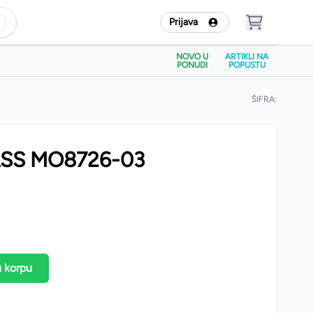
Prijava
NOVO U
ARTIKLI NA
PONUDI
POPUSTU
ŠIFRA:
ASS MO8726-03
u korpu