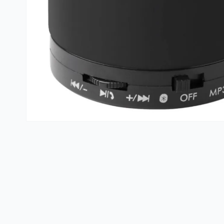
Kante i vreće za smeće
PVC kutije i korpe za veš
Hotelski asortiman
Sredstva za dezinfekciju
Profesionalne mašine