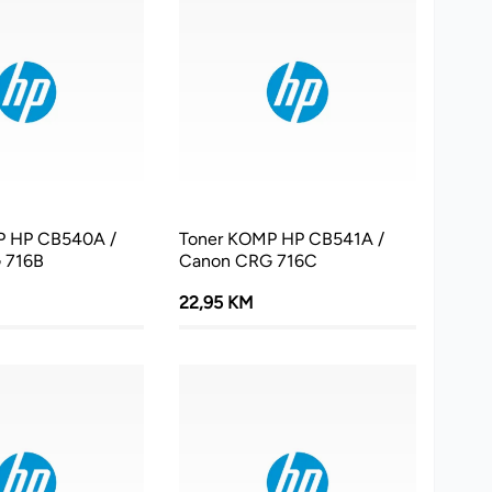
P HP CB540A /
Toner KOMP HP CB541A /
 716B
Canon CRG 716C
22,95 KM