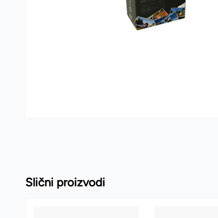
Kante i vreće za smeće
PVC kutije i korpe za veš
Hotelski asortiman
Sredstva za dezinfekciju
Profesionalne mašine
Slični proizvodi