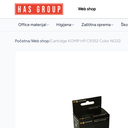
Web shop
Office materijal
Higijena
Zaštitna oprema
Škol
Papir i papirna konfekcija
Držači i dozeri
Jednokratni program
Torb
Početna
/
Web shop
/
Cartridge KOMP HP C9352 Color NO22
Toneri i ketridži
Papirna konfekcija
Radne rukavice
Sve
Arhivski pribor i oprema
Sapuni
Radna obuća
Arhi
Pisaći program
Osvježivači prostora
Pis
Uredski pribor
Koncentrati za čišćenje
Boji
Artikli za prezentaciju
Sredstva za profesionalnu
Pri
mašinsku upotrebu
Uredski aparati i prateća oprema
Arti
Sredstva za čišćenje
Multimedija
Mul
Deterdženti
Poslovna galanterija
Osta