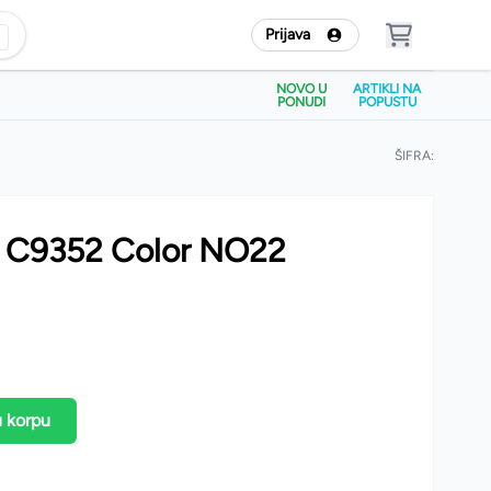
Prijava
NOVO U
ARTIKLI NA
PONUDI
POPUSTU
ŠIFRA:
 C9352 Color NO22
u korpu