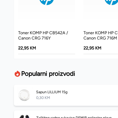
Toner KOMP HP CB542A /
Toner KOMP HP C
Canon CRG 716Y
Canon CRG 716M
22,95 KM
22,95 KM
Popularni proizvodi
Sapun LILLIUM 15g
0,30 KM
Zaštitne radne rukavice DEMIR poliester plave