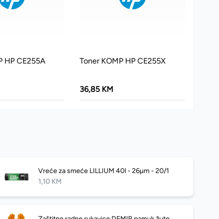
P HP CE255A
Toner KOMP HP CE255X
36,85 KM
Vreće za smeće LILLIUM 40l - 26µm - 20/1
1,10 KM
Zaštitne radne rukavice DEMIR pamuk žute