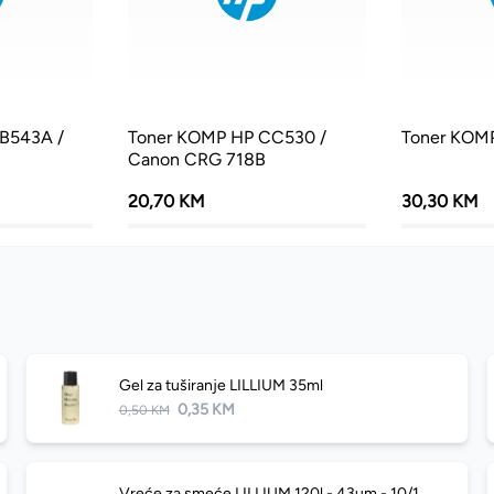
B543A /
Toner KOMP HP CC530 /
Toner KOM
Canon CRG 718B
20,70 KM
30,30 KM
Gel za tuširanje LILLIUM 35ml
0,35 KM
0,50 KM
Vreće za smeće LILLIUM 120l - 43µm - 10/1