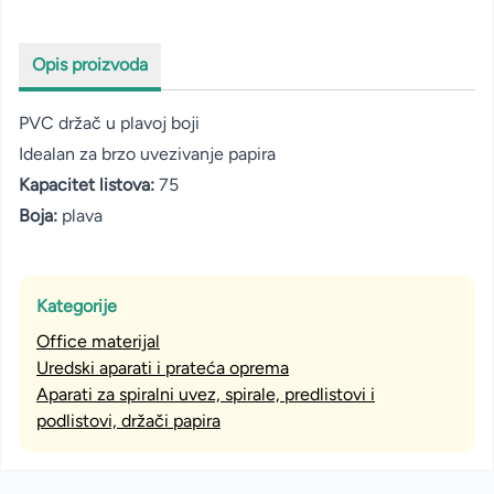
Opis proizvoda
PVC držač u plavoj boji
Idealan za brzo uvezivanje papira
Kapacitet listova:
75
Boja:
plava
Kategorije
Office materijal
Uredski aparati i prateća oprema
Aparati za spiralni uvez, spirale, predlistovi i
podlistovi, držači papira