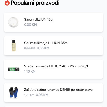
Popularni proizvodi
Sapun LILLIUM 15g
0,30 KM
Gel za tuširanje LILLIUM 35ml
0,35 KM
0,50 KM
Vreće za smeće LILLIUM 40l - 26µm - 20/1
1,10 KM
Zaštitne radne rukavice DEMIR poliester plave
0,95 KM
1,70 KM