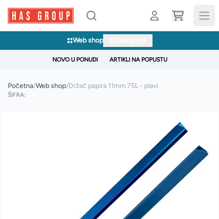
Web shop
Kategorije
NOVO U PONUDI
ARTIKLI NA POPUSTU
Početna
/
Web shop
/
Držač papira 11mm 75L - plavi
ŠIFRA: