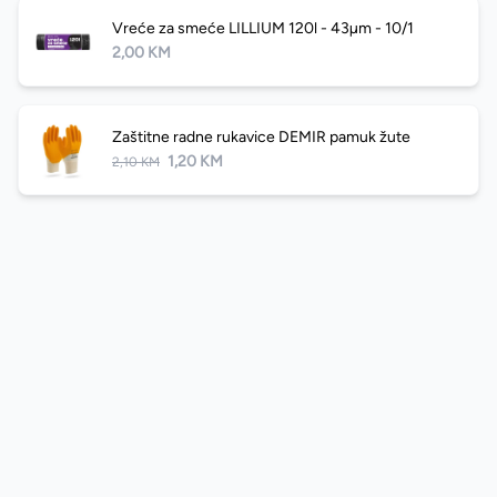
Vreće za smeće LILLIUM 120l - 43µm - 10/1
2,00 KM
Zaštitne radne rukavice DEMIR pamuk žute
1,20 KM
2,10 KM