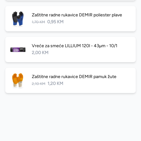
Zaštitne radne rukavice DEMIR poliester plave
0,95 KM
1,70 KM
Vreće za smeće LILLIUM 120l - 43µm - 10/1
2,00 KM
Zaštitne radne rukavice DEMIR pamuk žute
1,20 KM
2,10 KM