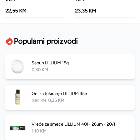
22,55 KM
23,35 KM
Popularni proizvodi
Sapun LILLIUM 15g
0,30 KM
Gel za tuširanje LILLIUM 35ml
0,35 KM
0,50 KM
Vreće za smeće LILLIUM 40l - 26µm - 20/1
1,10 KM