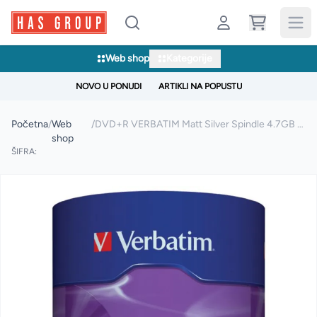
Web shop
Kategorije
NOVO U PONUDI
ARTIKLI NA POPUSTU
Početna
/
Web
/
DVD+R VERBATIM Matt Silver Spindle 4.7GB - 100/1
shop
ŠIFRA: